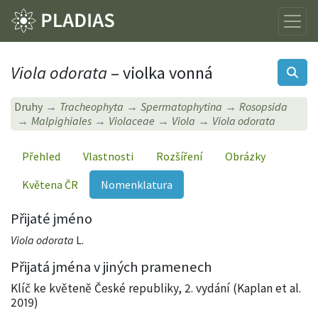
Viola odorata
– violka vonná
Druhy
Tracheophyta
Spermatophytina
Rosopsida
Malpighiales
Violaceae
Viola
Viola odorata
Přehled
Vlastnosti
Rozšíření
Obrázky
Květena ČR
Nomenklatura
Přijaté jméno
Viola odorata
L.
Přijatá jména v jiných pramenech
Klíč ke květeně České republiky, 2. vydání (Kaplan et al.
2019)