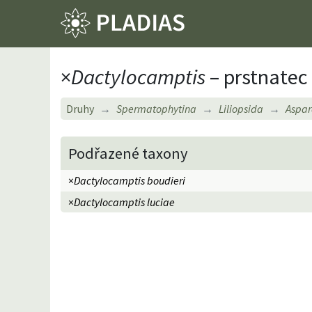
×
Dactylocamptis
– prstnatec
Druhy
Spermatophytina
Liliopsida
Aspar
Podřazené taxony
×
Dactylocamptis boudieri
×
Dactylocamptis luciae