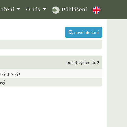
tažení
O nás
Přihlášení
nové hledání
počet výsledků: 2
vý (pravý)
ový