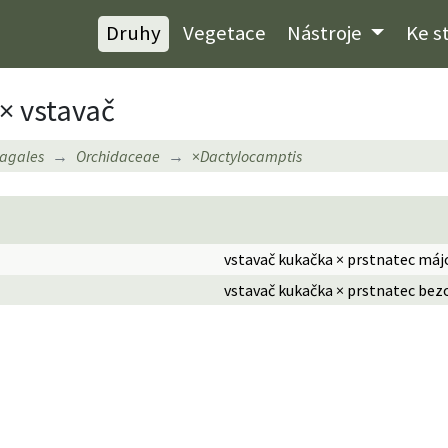
Druhy
Vegetace
Nástroje
Ke s
 × vstavač
agales
Orchidaceae
×
Dactylocamptis
vstavač kukačka × prstnatec májo
vstavač kukačka × prstnatec bez