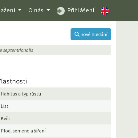
tažení
O nás
Přihlášení
nové hledání
 septentrionalis
Vlastnosti
Habitus a typ růstu
List
Květ
Plod, semeno a šíření