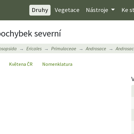
Druhy
Vegetace
Nástroje
Ke s
pochybek severní
osopsida
Ericales
Primulaceae
Androsace
Androsace
Květena ČR
Nomenklatura