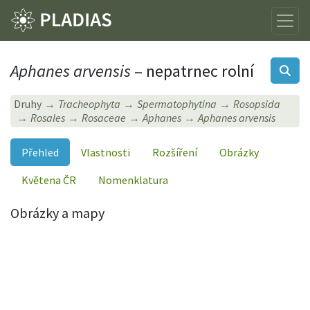
Aphanes arvensis
– nepatrnec rolní
Druhy
Tracheophyta
Spermatophytina
Rosopsida
Rosales
Rosaceae
Aphanes
Aphanes arvensis
Přehled
Vlastnosti
Rozšíření
Obrázky
Květena ČR
Nomenklatura
Obrázky a mapy