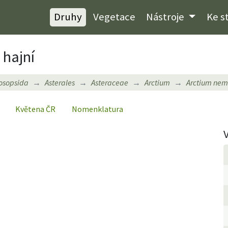
Druhy
Vegetace
Nástroje
Ke s
 hajní
osopsida
Asterales
Asteraceae
Arctium
Arctium ne
Květena ČR
Nomenklatura