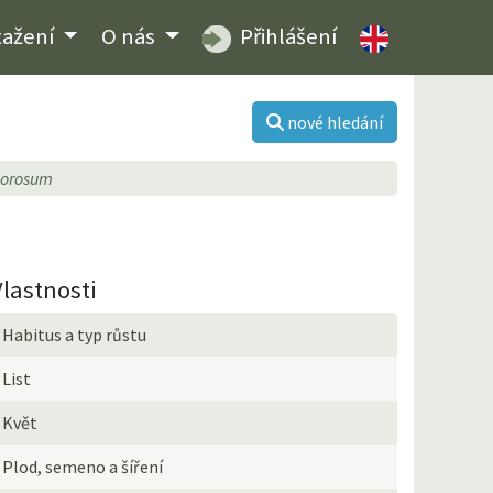
tažení
O nás
Přihlášení
nové hledání
morosum
Vlastnosti
Habitus a typ růstu
List
Květ
Plod, semeno a šíření