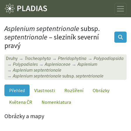
Asplenium septentrionale
subsp.
septentrionale
– sleziník severní
pravý
Druhy
Tracheophyta
Pteridophytina
Polypodiopsida
Polypodiales
Aspleniaceae
Asplenium
Asplenium septentrionale
Asplenium septentrionale
subsp.
septentrionale
Přehled
Vlastnosti
Rozšíření
Obrázky
Květena ČR
Nomenklatura
Obrázky a mapy