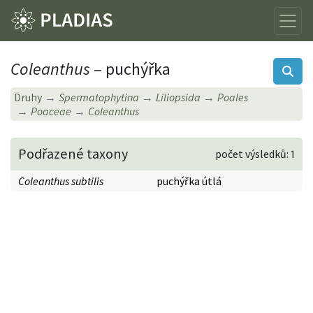
Coleanthus
– puchýřka
Druhy
Spermatophytina
Liliopsida
Poales
Poaceae
Coleanthus
Podřazené taxony
počet výsledků: 1
Coleanthus subtilis
puchýřka útlá