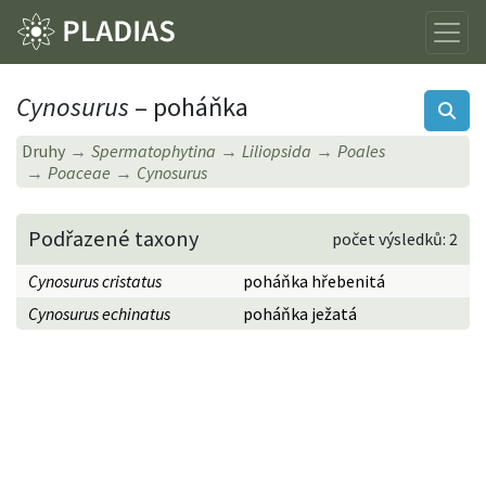
Cynosurus
– poháňka
Druhy
Spermatophytina
Liliopsida
Poales
Poaceae
Cynosurus
Podřazené taxony
počet výsledků: 2
Cynosurus cristatus
poháňka hřebenitá
Cynosurus echinatus
poháňka ježatá