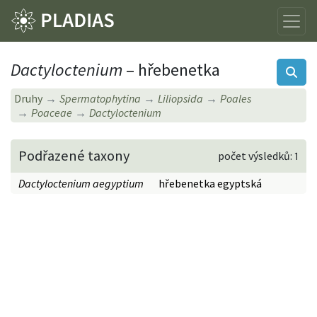
Dactyloctenium
– hřebenetka
Druhy
Spermatophytina
Liliopsida
Poales
Poaceae
Dactyloctenium
Podřazené taxony
počet výsledků: 1
Dactyloctenium aegyptium
hřebenetka egyptská