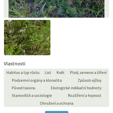
Vlastnosti
Habitus a typ růstu
List
Květ
Plod, semeno a šíření
Podzemní orgány a klonalita
Způsob výživy
Původ taxonu
Ekologické indikační hodnoty
Stanoviště a sociologie
Rozšíření a hojnost
Ohrožení a ochrana