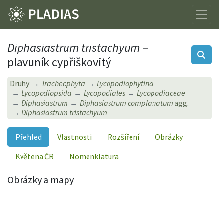
Diphasiastrum tristachyum
–
plavuník cypřiškovitý
Druhy
Tracheophyta
Lycopodiophytina
Lycopodiopsida
Lycopodiales
Lycopodiaceae
Diphasiastrum
Diphasiastrum complanatum
agg.
Diphasiastrum tristachyum
Přehled
Vlastnosti
Rozšíření
Obrázky
Květena ČR
Nomenklatura
Obrázky a mapy