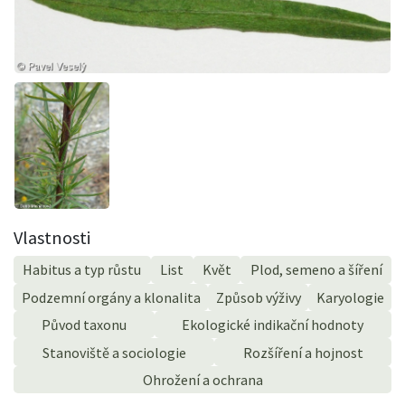
Vlastnosti
Habitus a typ růstu
List
Květ
Plod, semeno a šíření
Podzemní orgány a klonalita
Způsob výživy
Karyologie
Původ taxonu
Ekologické indikační hodnoty
Stanoviště a sociologie
Rozšíření a hojnost
Ohrožení a ochrana