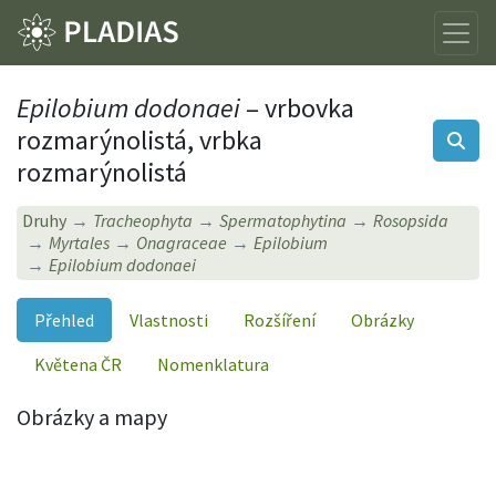
Epilobium dodonaei
– vrbovka
rozmarýnolistá, vrbka
rozmarýnolistá
Druhy
Tracheophyta
Spermatophytina
Rosopsida
Myrtales
Onagraceae
Epilobium
Epilobium dodonaei
Přehled
Vlastnosti
Rozšíření
Obrázky
Květena ČR
Nomenklatura
Obrázky a mapy