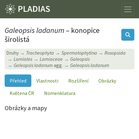
Galeopsis ladanum
– konopice
širolistá
Druhy
Tracheophyta
Spermatophytina
Rosopsida
Lamiales
Lamiaceae
Galeopsis
Galeopsis ladanum
agg.
Galeopsis ladanum
Přehled
Vlastnosti
Rozšíření
Obrázky
Květena ČR
Nomenklatura
Obrázky a mapy