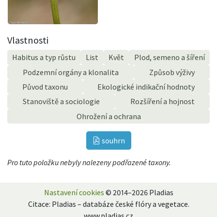
Vlastnosti
Habitus a typ růstu
List
Květ
Plod, semeno a šíření
Podzemní orgány a klonalita
Způsob výživy
Původ taxonu
Ekologické indikační hodnoty
Stanoviště a sociologie
Rozšíření a hojnost
Ohrožení a ochrana
souhrn
Pro tuto položku nebyly nalezeny podřazené taxony.
Nastavení cookies
© 2014–2026 Pladias
Citace: Pladias – databáze české flóry a vegetace.
www.pladias.cz