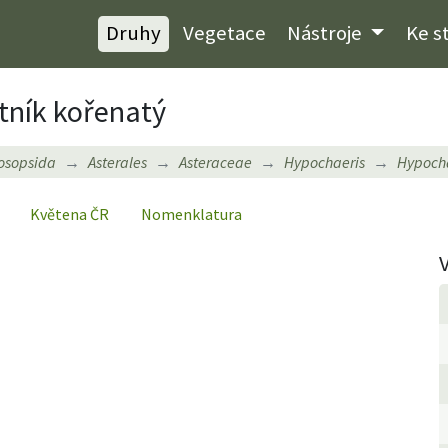
Druhy
Vegetace
Nástroje
Ke s
tník kořenatý
osopsida
Asterales
Asteraceae
Hypochaeris
Hypocha
Květena ČR
Nomenklatura