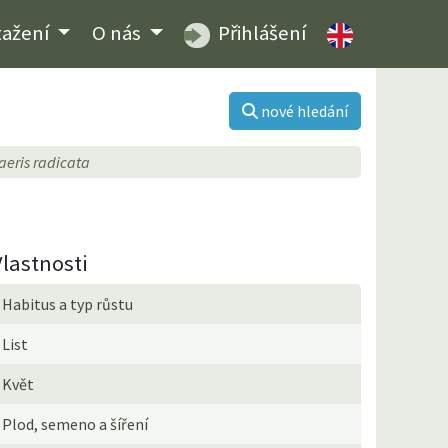
tažení
O nás
Přihlášení
nové hledání
eris radicata
Vlastnosti
Habitus a typ růstu
List
Květ
Plod, semeno a šíření