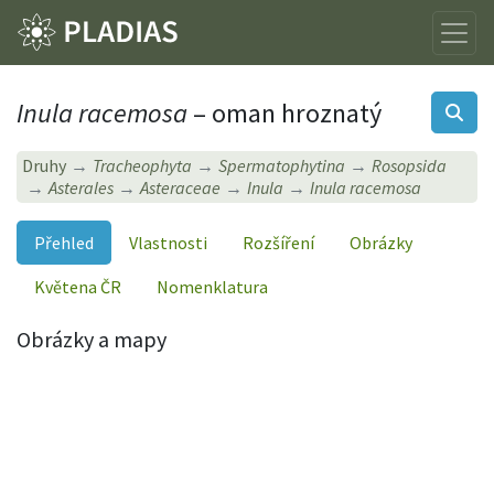
Inula racemosa
– oman hroznatý
Druhy
Tracheophyta
Spermatophytina
Rosopsida
Asterales
Asteraceae
Inula
Inula racemosa
Přehled
Vlastnosti
Rozšíření
Obrázky
Květena ČR
Nomenklatura
Obrázky a mapy