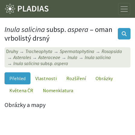
Inula salicina
subsp.
aspera
– oman
vrbolistý drsný
Druhy
Tracheophyta
Spermatophytina
Rosopsida
Asterales
Asteraceae
Inula
Inula salicina
Inula salicina
subsp.
aspera
Přehled
Vlastnosti
Rozšíření
Obrázky
Květena ČR
Nomenklatura
Obrázky a mapy