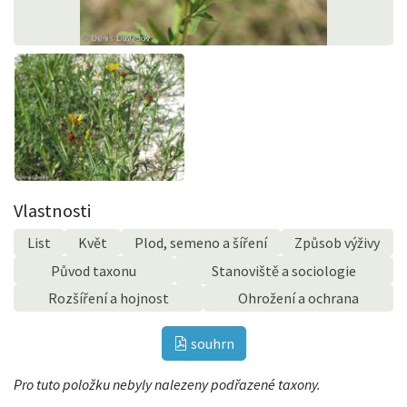
Vlastnosti
List
Květ
Plod, semeno a šíření
Způsob výživy
Původ taxonu
Stanoviště a sociologie
Rozšíření a hojnost
Ohrožení a ochrana
souhrn
Pro tuto položku nebyly nalezeny podřazené taxony.