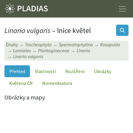
Linaria vulgaris
– lnice květel
Druhy
Tracheophyta
Spermatophytina
Rosopsida
Lamiales
Plantaginaceae
Linaria
Linaria vulgaris
Přehled
Vlastnosti
Rozšíření
Obrázky
Květena ČR
Nomenklatura
Obrázky a mapy