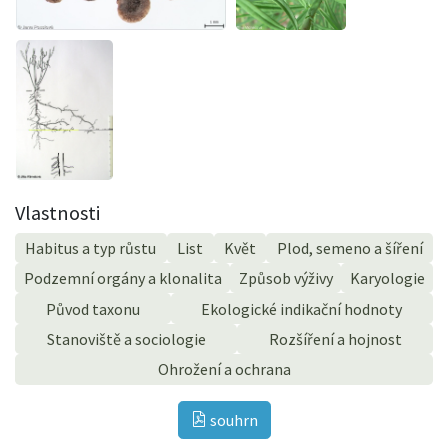
Vlastnosti
Habitus a typ růstu
List
Květ
Plod, semeno a šíření
Podzemní orgány a klonalita
Způsob výživy
Karyologie
Původ taxonu
Ekologické indikační hodnoty
Stanoviště a sociologie
Rozšíření a hojnost
Ohrožení a ochrana
souhrn