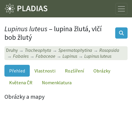
Lupinus luteus
– lupina žlutá, vlčí
bob žlutý
Druhy
Tracheophyta
Spermatophytina
Rosopsida
Fabales
Fabaceae
Lupinus
Lupinus luteus
Přehled
Vlastnosti
Rozšíření
Obrázky
Květena ČR
Nomenklatura
Obrázky a mapy