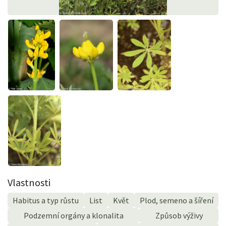
Vlastnosti
Habitus a typ růstu
List
Květ
Plod, semeno a šíření
Podzemní orgány a klonalita
Způsob výživy