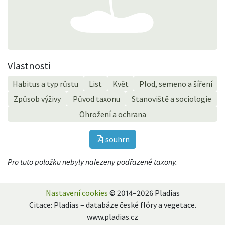
Vlastnosti
Habitus a typ růstu
List
Květ
Plod, semeno a šíření
Způsob výživy
Původ taxonu
Stanoviště a sociologie
Ohrožení a ochrana
souhrn
Pro tuto položku nebyly nalezeny podřazené taxony.
Nastavení cookies
© 2014–2026 Pladias
Citace: Pladias – databáze české flóry a vegetace.
www.pladias.cz