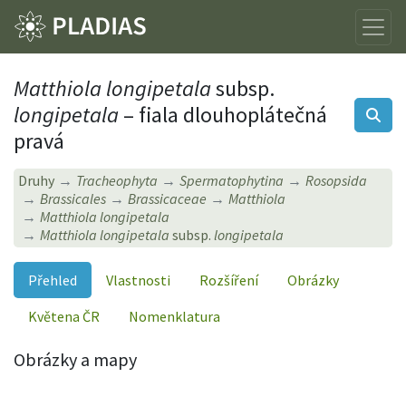
Matthiola longipetala
subsp.
longipetala
– fiala dlouhoplátečná
pravá
Druhy
Tracheophyta
Spermatophytina
Rosopsida
Brassicales
Brassicaceae
Matthiola
Matthiola longipetala
Matthiola longipetala
subsp.
longipetala
Přehled
Vlastnosti
Rozšíření
Obrázky
Květena ČR
Nomenklatura
Obrázky a mapy