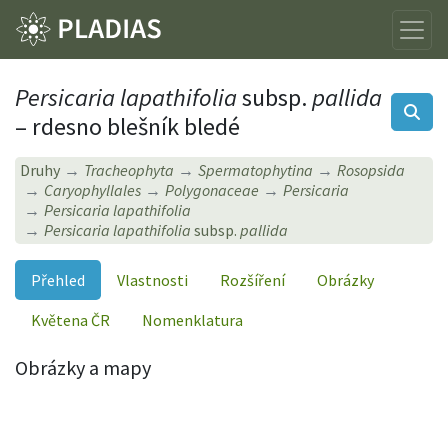
Persicaria lapathifolia
subsp.
pallida
– rdesno blešník bledé
Druhy
Tracheophyta
Spermatophytina
Rosopsida
Caryophyllales
Polygonaceae
Persicaria
Persicaria lapathifolia
Persicaria lapathifolia
subsp.
pallida
Přehled
Vlastnosti
Rozšíření
Obrázky
Květena ČR
Nomenklatura
Obrázky a mapy