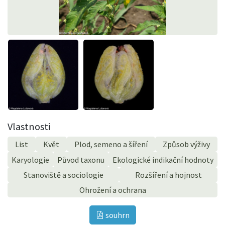
Vlastnosti
List
Květ
Plod, semeno a šíření
Způsob výživy
Karyologie
Původ taxonu
Ekologické indikační hodnoty
Stanoviště a sociologie
Rozšíření a hojnost
Ohrožení a ochrana
souhrn