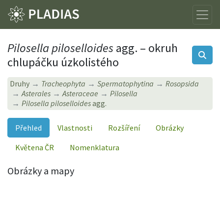
Pilosella piloselloides
agg. – okruh
chlupáčku úzkolistého
Druhy
Tracheophyta
Spermatophytina
Rosopsida
Asterales
Asteraceae
Pilosella
Pilosella piloselloides
agg.
Přehled
Vlastnosti
Rozšíření
Obrázky
Květena ČR
Nomenklatura
Obrázky a mapy