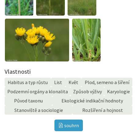
Vlastnosti
Habitus a typ růstu
List
Květ
Plod, semeno a šíření
Podzemní orgány a klonalita
Způsob výživy
Karyologie
Původ taxonu
Ekologické indikační hodnoty
Stanoviště a sociologie
Rozšíření a hojnost
souhrn