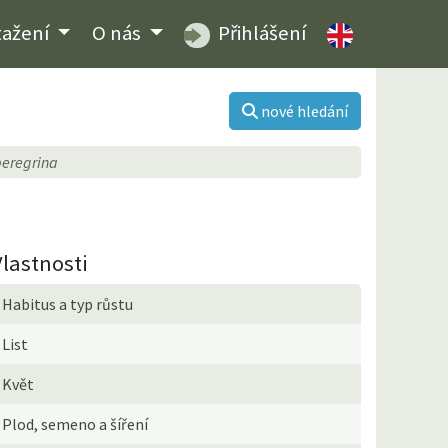
tažení
O nás
Přihlášení
nové hledání
peregrina
Vlastnosti
Habitus a typ růstu
List
Květ
Plod, semeno a šíření