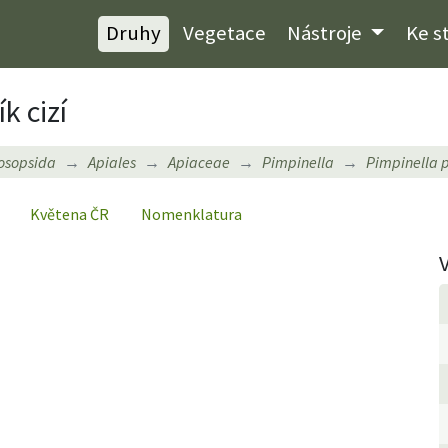
Druhy
Vegetace
Nástroje
Ke s
k cizí
osopsida
Apiales
Apiaceae
Pimpinella
Pimpinella 
Květena ČR
Nomenklatura