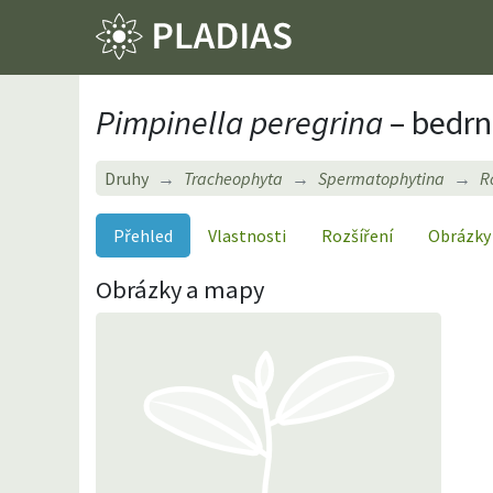
Pimpinella peregrina
– bedrní
Druhy
Tracheophyta
Spermatophytina
R
Přehled
Vlastnosti
Rozšíření
Obrázky
Obrázky a mapy