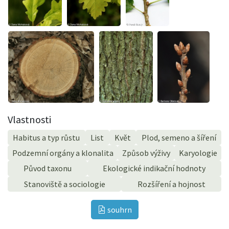
Vlastnosti
Habitus a typ růstu
List
Květ
Plod, semeno a šíření
Podzemní orgány a klonalita
Způsob výživy
Karyologie
Původ taxonu
Ekologické indikační hodnoty
Stanoviště a sociologie
Rozšíření a hojnost
souhrn