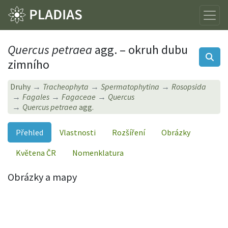
Quercus petraea
agg. – okruh dubu
zimního
Druhy
Tracheophyta
Spermatophytina
Rosopsida
Fagales
Fagaceae
Quercus
Quercus petraea
agg.
Přehled
Vlastnosti
Rozšíření
Obrázky
Květena ČR
Nomenklatura
Obrázky a mapy