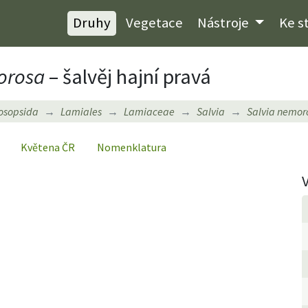
Druhy
Vegetace
Nástroje
Ke s
rosa
– šalvěj hajní pravá
osopsida
Lamiales
Lamiaceae
Salvia
Salvia nemor
Květena ČR
Nomenklatura