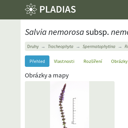
Salvia nemorosa
subsp.
nemo
Druhy
Tracheophyta
Spermatophytina
R
Přehled
Vlastnosti
Rozšíření
Obrázky
Obrázky a mapy