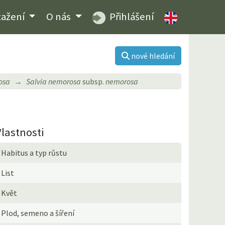
tažení
O nás
Přihlášení
nové hledání
osa
Salvia nemorosa
subsp.
nemorosa
Vlastnosti
Habitus a typ růstu
List
Květ
Plod, semeno a šíření