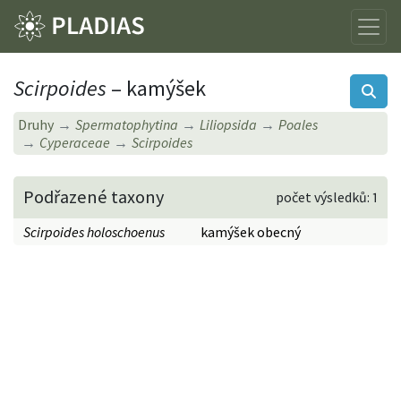
Scirpoides
– kamýšek
Druhy
Spermatophytina
Liliopsida
Poales
Cyperaceae
Scirpoides
Podřazené taxony
počet výsledků: 1
Scirpoides holoschoenus
kamýšek obecný