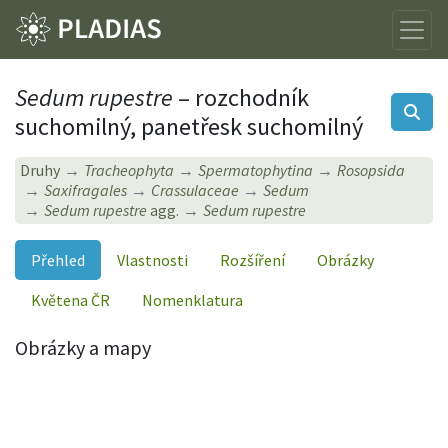
Sedum rupestre
– rozchodník
suchomilný, panetřesk suchomilný
Druhy
Tracheophyta
Spermatophytina
Rosopsida
Saxifragales
Crassulaceae
Sedum
Sedum rupestre
agg.
Sedum rupestre
Přehled
Vlastnosti
Rozšíření
Obrázky
Květena ČR
Nomenklatura
Obrázky a mapy