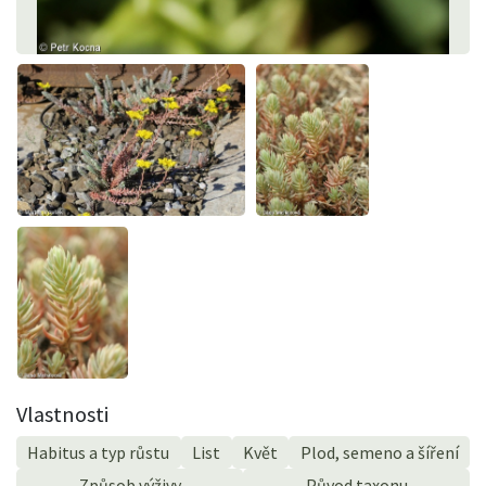
Vlastnosti
Habitus a typ růstu
List
Květ
Plod, semeno a šíření
Způsob výživy
Původ taxonu