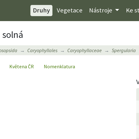
Druhy
Vegetace
Nástroje
Ke s
 solná
osopsida
Caryophyllales
Caryophyllaceae
Spergularia
Květena ČR
Nomenklatura