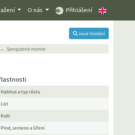
tažení
O nás
Přihlášení
nové hledání
Spergularia marina
Vlastnosti
Habitus a typ růstu
List
Květ
Plod, semeno a šíření