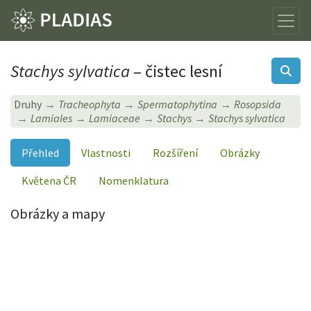
Stachys sylvatica
– čistec lesní
Druhy
Tracheophyta
Spermatophytina
Rosopsida
Lamiales
Lamiaceae
Stachys
Stachys sylvatica
Přehled
Vlastnosti
Rozšíření
Obrázky
Květena ČR
Nomenklatura
Obrázky a mapy