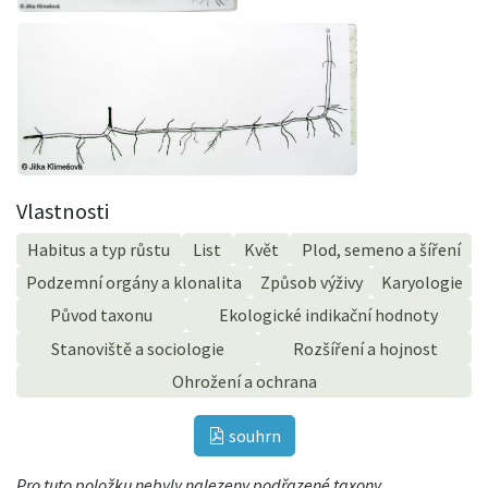
Vlastnosti
Habitus a typ růstu
List
Květ
Plod, semeno a šíření
Podzemní orgány a klonalita
Způsob výživy
Karyologie
Původ taxonu
Ekologické indikační hodnoty
Stanoviště a sociologie
Rozšíření a hojnost
Ohrožení a ochrana
souhrn
Pro tuto položku nebyly nalezeny podřazené taxony.