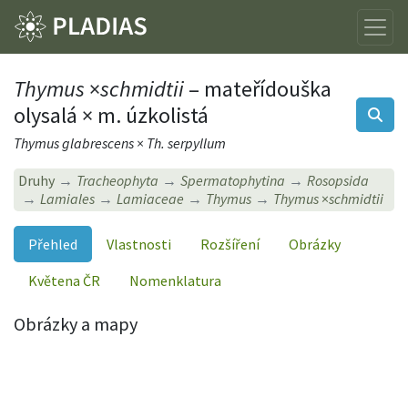
Thymus
×
schmidtii
– mateřídouška
olysalá × m. úzkolistá
Thymus glabrescens × Th. serpyllum
Druhy
Tracheophyta
Spermatophytina
Rosopsida
Lamiales
Lamiaceae
Thymus
Thymus
×
schmidtii
Přehled
Vlastnosti
Rozšíření
Obrázky
Květena ČR
Nomenklatura
Obrázky a mapy