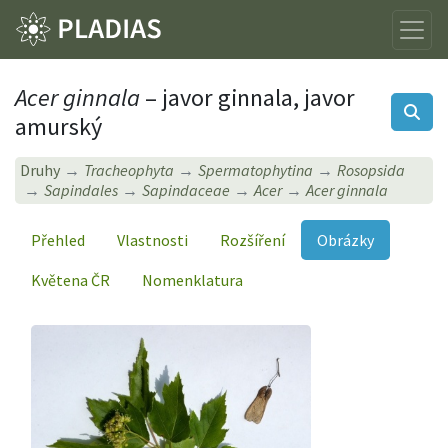
Acer ginnala
– javor ginnala, javor
amurský
Druhy
Tracheophyta
Spermatophytina
Rosopsida
Sapindales
Sapindaceae
Acer
Acer ginnala
Přehled
Vlastnosti
Rozšíření
Obrázky
Květena ČR
Nomenklatura