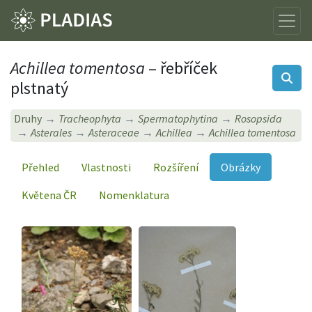
Achillea tomentosa
– řebříček
plstnatý
Druhy
Tracheophyta
Spermatophytina
Rosopsida
Asterales
Asteraceae
Achillea
Achillea tomentosa
Přehled
Vlastnosti
Rozšíření
Obrázky
Květena ČR
Nomenklatura