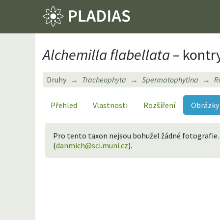
Alchemilla flabellata
– kontry
Druhy
Tracheophyta
Spermatophytina
R
Přehled
Vlastnosti
Rozšíření
Obrázky
Pro tento taxon nejsou bohužel žádné fotografie.
(
danmich@sci.muni.cz
).