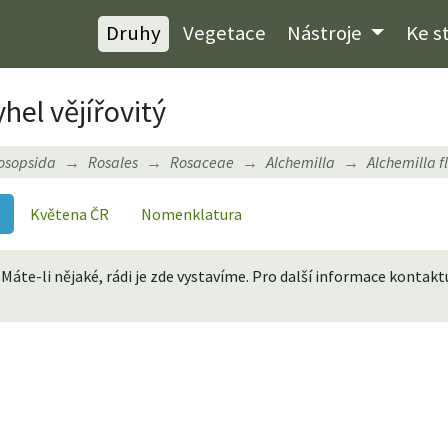
Druhy
Vegetace
Nástroje
Ke s
hel vějířovitý
osopsida
Rosales
Rosaceae
Alchemilla
Alchemilla f
Květena ČR
Nomenklatura
 Máte-li nějaké, rádi je zde vystavíme. Pro další informace konta