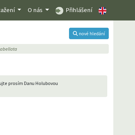
tažení
O nás
Přihlášení
nové hledání
labellata
ktujte prosím Danu Holubovou