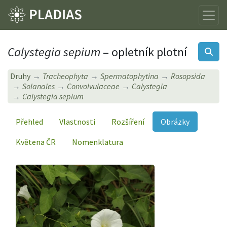
Calystegia sepium
– opletník plotní
Druhy
Tracheophyta
Spermatophytina
Rosopsida
Solanales
Convolvulaceae
Calystegia
Calystegia sepium
Přehled
Vlastnosti
Rozšíření
Obrázky
Květena ČR
Nomenklatura