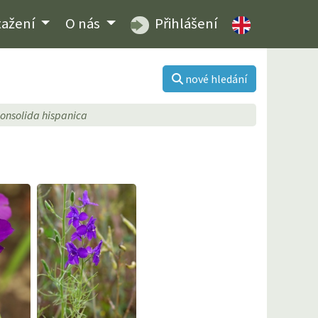
tažení
O nás
Přihlášení
nové hledání
onsolida hispanica