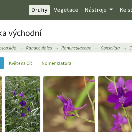
Druhy
Vegetace
Nástroje
Ke s
ka východní
osopsida
Ranunculales
Ranunculaceae
Consolida
C
Květena ČR
Nomenklatura