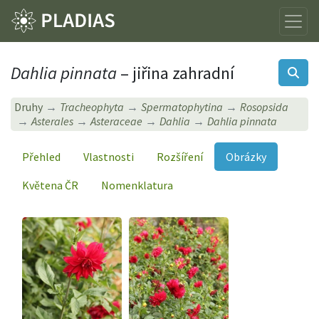
Dahlia pinnata
– jiřina zahradní
Druhy
Tracheophyta
Spermatophytina
Rosopsida
Asterales
Asteraceae
Dahlia
Dahlia pinnata
Přehled
Vlastnosti
Rozšíření
Obrázky
Květena ČR
Nomenklatura