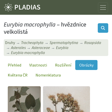
Eurybia macrophylla
– hvězdnice
velkolistá
Druhy
Tracheophyta
Spermatophytina
Rosopsida
Asterales
Asteraceae
Eurybia
Eurybia macrophylla
Přehled
Vlastnosti
Rozšíření
Obrázky
Květena ČR
Nomenklatura