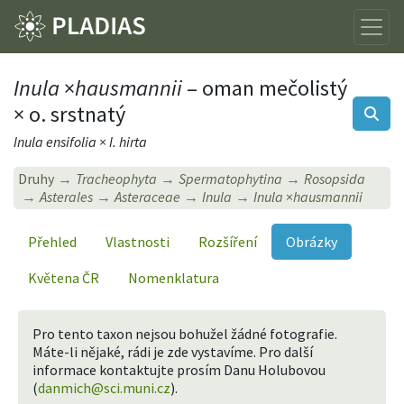
Inula
×
hausmannii
– oman mečolistý
× o. srstnatý
Inula ensifolia × I. hirta
Druhy
Tracheophyta
Spermatophytina
Rosopsida
Asterales
Asteraceae
Inula
Inula
×
hausmannii
Přehled
Vlastnosti
Rozšíření
Obrázky
Květena ČR
Nomenklatura
Pro tento taxon nejsou bohužel žádné fotografie.
Máte-li nějaké, rádi je zde vystavíme. Pro další
informace kontaktujte prosím Danu Holubovou
(
danmich@sci.muni.cz
).