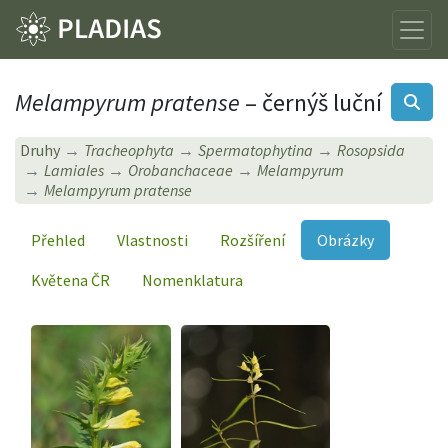
Melampyrum pratense
– černýš luční
Druhy
Tracheophyta
Spermatophytina
Rosopsida
Lamiales
Orobanchaceae
Melampyrum
Melampyrum pratense
Přehled
Vlastnosti
Rozšíření
Obrázky
Květena ČR
Nomenklatura