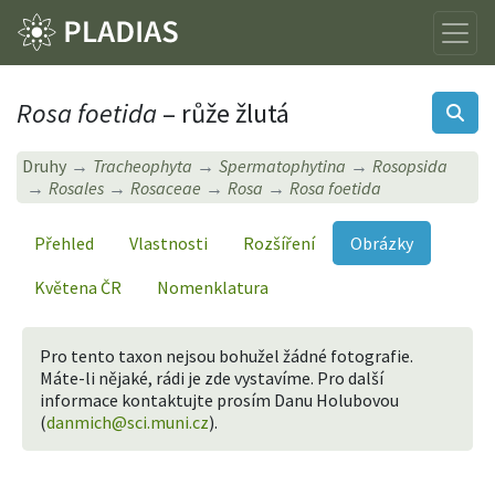
Rosa foetida
– růže žlutá
Druhy
Tracheophyta
Spermatophytina
Rosopsida
Rosales
Rosaceae
Rosa
Rosa foetida
Přehled
Vlastnosti
Rozšíření
Obrázky
Květena ČR
Nomenklatura
Pro tento taxon nejsou bohužel žádné fotografie.
Máte-li nějaké, rádi je zde vystavíme. Pro další
informace kontaktujte prosím Danu Holubovou
(
danmich@sci.muni.cz
).