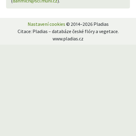
(
danmich@sci.muni.cz
).
Nastavení cookies
© 2014–2026 Pladias
Citace: Pladias – databáze české flóry a vegetace.
www.pladias.cz