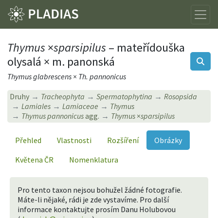
Thymus
×
sparsipilus
– mateřídouška
olysalá × m. panonská
Thymus glabrescens × Th. pannonicus
Druhy
Tracheophyta
Spermatophytina
Rosopsida
Lamiales
Lamiaceae
Thymus
Thymus pannonicus
agg.
Thymus
×
sparsipilus
Přehled
Vlastnosti
Rozšíření
Obrázky
Květena ČR
Nomenklatura
Pro tento taxon nejsou bohužel žádné fotografie.
Máte-li nějaké, rádi je zde vystavíme. Pro další
informace kontaktujte prosím Danu Holubovou