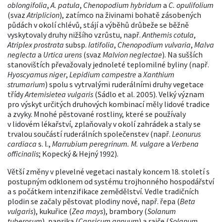
oblongifolia
,
A. patula
,
Chenopodium hybridum
a
C. opulifolium
(svaz
Atriplicion
), zatímco na živinami bohatě zásobených
půdách v okolí chlévů, stájí a výběhů drůbeže se běžně
vyskytovaly druhy nižšího vzrůstu, např.
Anthemis cotula
,
Atriplex prostrata
subsp.
latifolia
,
Chenopodium vulvaria
,
Malva
neglecta
a
Urtica urens
(svaz
Malvion neglectae
). Na sušších
stanovištích převažovaly jednoleté teplomilné byliny (např.
Hyoscyamus niger
,
Lepidium campestre
a
Xanthium
strumarium
) spolu s vytrvalými ruderálními druhy vegetace
třídy
Artemisietea vulgaris
(Sádlo et al. 2005). Velký význam
pro výskyt určitých druhových kombinací měly lidové tradice
a zvyky. Mnohé pěstované rostliny, které se používaly
v lidovém lékařství, zplaňovaly v okolí zahrádek a staly se
trvalou součástí ruderálních společenstev (např.
Leonurus
cardiaca
s. l.,
Marrubium peregrinum. M. vulgare
a
Verbena
officinalis
; Kopecký & Hejný 1992).
Větší změny v plevelné vegetaci nastaly koncem 18. století s
postupným odklonem od systému trojhonného hospodářství
a s počátkem intenzifikace zemědělství. Vedle tradičních
plodin se začaly pěstovat plodiny nové, např. řepa (
Beta
vulgaris
), kukuřice (
Zea mays
), brambory (
Solanum
tuberosum
), paprika (
Capsicum annuum
) a rajče (
Solanum