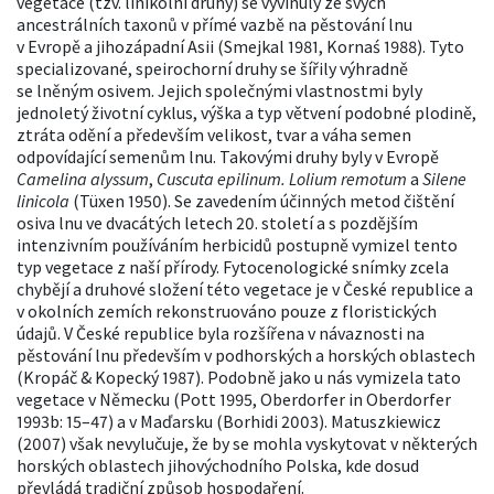
vegetace (tzv. linikolní druhy) se vyvinuly ze svých
ancestrálních taxonů v přímé vazbě na pěstování lnu
v Evropě a jihozápadní Asii (Smejkal 1981, Kornaś 1988). Tyto
specializované, speirochorní druhy se šířily výhradně
se lněným osivem. Jejich společnými vlastnostmi byly
jednoletý životní cyklus, výška a typ větvení podobné plodině,
ztráta odění a především velikost, tvar a váha semen
odpovídající semenům lnu. Takovými druhy byly v Evropě
Camelina alyssum
,
Cuscuta epilinum. Lolium remotum
a
Silene
linicola
(Tüxen 1950). Se zavedením účinných metod čištění
osiva lnu ve dvacátých letech 20. století a s pozdějším
intenzivním používáním herbicidů postupně vymizel tento
typ vegetace z naší přírody. Fytocenologické snímky zcela
chybějí a druhové složení této vegetace je v České republice a
v okolních zemích rekonstruováno pouze z floristických
údajů. V České republice byla rozšířena v návaznosti na
pěstování lnu především v podhorských a horských oblastech
(Kropáč & Kopecký 1987). Podobně jako u nás vymizela tato
vegetace v Německu (Pott 1995, Oberdorfer in Oberdorfer
1993b: 15–47) a v Maďarsku (Borhidi 2003). Matuszkiewicz
(2007) však nevylučuje, že by se mohla vyskytovat v některých
horských oblastech jihovýchodního Polska, kde dosud
převládá tradiční způsob hospodaření.