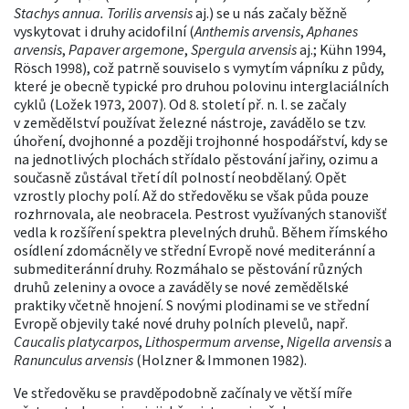
Stachys annua. Torilis arvensis
aj.) se u nás začaly běžně
vyskytovat i druhy acidofilní (
Anthemis arvensis
,
Aphanes
arvensis
,
Papaver argemone
,
Spergula arvensis
aj.; Kühn 1994,
Rösch 1998), což patrně souviselo s vymytím vápníku z půdy,
které je obecně typické pro druhou polovinu interglaciálních
cyklů (Ložek 1973, 2007). Od 8. století př. n. l. se začaly
v zemědělství používat železné nástroje, zavádělo se tzv.
úhoření, dvojhonné a později trojhonné hospodářství, kdy se
na jednotlivých plochách střídalo pěstování jařiny, ozimu a
současně zůstával třetí díl polností neobdělaný. Opět
vzrostly plochy polí. Až do středověku se však půda pouze
rozhrnovala, ale neobracela. Pestrost využívaných stanovišť
vedla k rozšíření spektra plevelných druhů. Během římského
osídlení zdomácněly ve střední Evropě nové mediteránní a
submediteránní druhy. Rozmáhalo se pěstování různých
druhů zeleniny a ovoce a zaváděly se nové zemědělské
praktiky včetně hnojení. S novými plodinami se ve střední
Evropě objevily také nové druhy polních plevelů, např.
Caucalis platycarpos
,
Lithospermum arvense
,
Nigella arvensis
a
Ranunculus arvensis
(Holzner & Immonen 1982).
Ve středověku se pravděpodobně začínaly ve větší míře