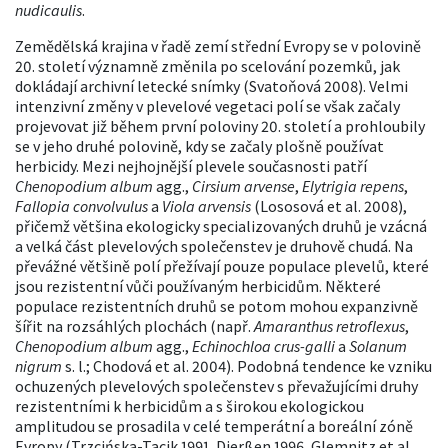
nudicaulis
.
Zemědělská krajina v řadě zemí střední Evropy se v polovině
20. století významně změnila po scelování pozemků, jak
dokládají archivní letecké snímky (Svatoňová 2008). Velmi
intenzivní změny v plevelové vegetaci polí se však začaly
projevovat již během první poloviny 20. století a prohloubily
se v jeho druhé polovině, kdy se začaly plošně používat
herbicidy. Mezi nejhojnější plevele současnosti patří
Chenopodium album
agg.,
Cirsium arvense
,
Elytrigia repens
,
Fallopia convolvulus
a
Viola arvensis
(Lososová et al. 2008),
přičemž většina ekologicky specializovaných druhů je vzácná
a velká část plevelových společenstev je druhově chudá. Na
převážné většině polí přežívají pouze populace plevelů, které
jsou rezistentní vůči používaným herbicidům. Některé
populace rezistentních druhů se potom mohou expanzivně
šířit na rozsáhlých plochách (např.
Amaranthus retroflexus
,
Chenopodium album
agg.,
Echinochloa crus-galli
a
Solanum
nigrum
s. l.; Chodová et al. 2004). Podobná tendence ke vzniku
ochuzených plevelových společenstev s převažujícími druhy
rezistentními k herbicidům a s širokou ekologickou
amplitudou se prosadila v celé temperátní a boreální zóně
Evropy (Trzcińska-Tacik 1991, Dierßen 1996, Glemnitz et al.