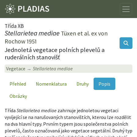
Třída XB
Stellarietea mediae
Tüxen et al. ex von
Rochow 1951
Jednoletá vegetace polních plevelů a
ruderálních stanovišť
Vegetace
Stellarietea mediae
Přehled
Nomenklatura
Druhy
Popis
Obrázky
Třída
Stellarietea mediae
zahrnuje jednoletou vegetaci
vyvíjející se na narušovaných stanovištích, kterou lze rozdělit
na dva hlavní typy. Prvním typem jsou společenstva polních
plevelů, často označovaná jako vegetace segetální. Druhý typ