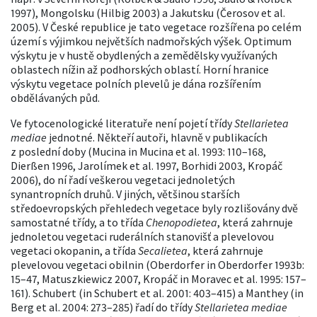
1997), Mongolsku (Hilbig 2003) a Jakutsku (Čerosov et al.
2005). V České republice je tato vegetace rozšířena po celém
území s výjimkou největších nadmořských výšek. Optimum
výskytu je v hustě obydlených a zemědělsky využívaných
oblastech nížin až podhorských oblastí. Horní hranice
výskytu vegetace polních plevelů je dána rozšířením
obdělávaných půd.
Ve fytocenologické literatuře není pojetí třídy
Stellarietea
mediae
jednotné. Někteří autoři, hlavně v publikacích
z poslední doby (Mucina in Mucina et al. 1993: 110–168,
Dierßen 1996, Jarolímek et al. 1997, Borhidi 2003, Kropáč
2006), do ní řadí veškerou vegetaci jednoletých
synantropních druhů. V jiných, většinou starších
středoevropských přehledech vegetace byly rozlišovány dvě
samostatné třídy, a to třída
Chenopodietea
, která zahrnuje
jednoletou vegetaci ruderálních stanovišť a plevelovou
vegetaci okopanin, a třída
Secalietea
, která zahrnuje
plevelovou vegetaci obilnin (Oberdorfer in Oberdorfer 1993b:
15–47, Matuszkiewicz 2007, Kropáč in Moravec et al. 1995: 157–
161). Schubert (in Schubert et al. 2001: 403–415) a Manthey (in
Berg et al. 2004: 273–285) řadí do třídy
Stellarietea mediae