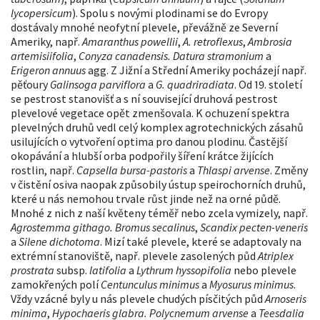
lycopersicum
). Spolu s novými plodinami se do Evropy
dostávaly mnohé neofytní plevele, převážně ze Severní
Ameriky, např.
Amaranthus powellii
,
A. retroflexus
,
Ambrosia
artemisiifolia
,
Conyza canadensis. Datura stramonium
a
Erigeron annuus
agg. Z Jižní a Střední Ameriky pocházejí např.
pěťoury
Galinsoga parviflora
a
G. quadriradiata
. Od 19. století
se pestrost stanovišť a s ní související druhová pestrost
plevelové vegetace opět zmenšovala. K ochuzení spektra
plevelných druhů vedl celý komplex agrotechnických zásahů
usilujících o vytvoření optima pro danou plodinu. Častější
okopávání a hlubší orba podpořily šíření krátce žijících
rostlin, např.
Capsella bursa-pastoris
a
Thlaspi arvense
. Změny
v čistění osiva naopak způsobily ústup speirochorních druhů,
které u nás nemohou trvale růst jinde než na orné půdě.
Mnohé z nich z naší květeny téměř nebo zcela vymizely, např.
Agrostemma githago. Bromus secalinus
,
Scandix pecten-veneris
a
Silene dichotoma
. Mizí také plevele, které se adaptovaly na
extrémní stanoviště, např. plevele zasolených půd
Atriplex
prostrata
subsp.
latifolia
a
Lythrum hyssopifolia
nebo plevele
zamokřených polí
Centunculus minimus
a
Myosurus minimus
.
Vždy vzácné byly u nás plevele chudých písčitých půd
Arnoseris
minima
,
Hypochaeris glabra. Polycnemum arvense
a
Teesdalia