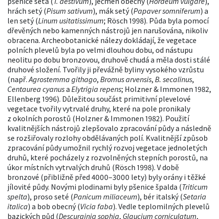
pšenice setá (
T. aestivum
), ječmen obecný (
Hordeum vulgare
),
hrách setý (
Pisum sativum
), mák setý (
Papaver somniferum
) a
len setý (
Linum usitatissimum
; Rösch 1998). Půda byla pomocí
dřevěných nebo kamenných nástrojů jen narušována, nikoliv
obracena. Archeobotanické nálezy dokládají, že vegetace
polních plevelů byla po velmi dlouhou dobu, od nástupu
neolitu po dobu bronzovou, druhově chudá a měla dosti stálé
druhové složení. Tvořily ji převážně byliny vysokého vzrůstu
(např.
Agrostemma githago
,
Bromus arvensis
,
B. secalinus
,
Centaurea cyanus
a
Elytrigia repens
; Holzner & Immonen 1982,
Ellenberg 1996). Důležitou součást primitivní plevelové
vegetace tvořily vytrvalé druhy, které na pole pronikaly
z okolních porostů (Holzner & Immonen 1982). Použití
kvalitnějších nástrojů zlepšovalo zpracování půdy a následně
se rozšiřovaly rozlohy obdělávaných polí. Kvalitnější způsob
zpracování půdy umožnil rychlý rozvoj vegetace jednoletých
druhů, které pocházely z rozvolněných stepních porostů, na
úkor místních vytrvalých druhů (Rösch 1998). V době
bronzové (přibližně před 4000–3000 lety) byly orány i těžké
jílovité půdy. Novými plodinami byly pšenice špalda (
Triticum
spelta
), proso seté (
Panicum miliaceum
), bér italský (
Setaria
italica
) a bob obecný (
Vicia faba
). Vedle teplomilných plevelů
bazických půd (
Descurainia sophia
,
Glaucium corniculatum
,