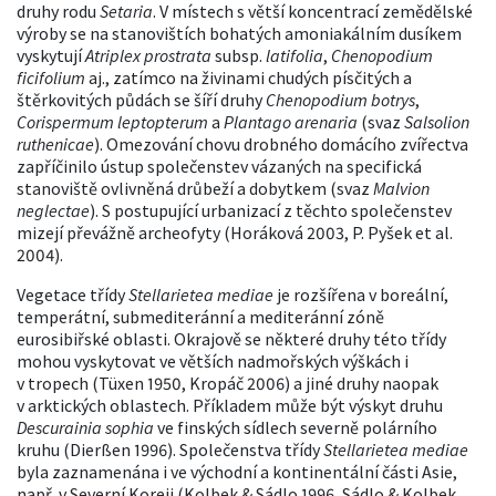
druhy rodu
Setaria
. V místech s větší koncentrací zemědělské
výroby se na stanovištích bohatých amoniakálním dusíkem
vyskytují
Atriplex prostrata
subsp.
latifolia
,
Chenopodium
ficifolium
aj., zatímco na živinami chudých písčitých a
štěrkovitých půdách se šíří druhy
Chenopodium botrys
,
Corispermum leptopterum
a
Plantago arenaria
(svaz
Salsolion
ruthenicae
). Omezování chovu drobného domácího zvířectva
zapříčinilo ústup společenstev vázaných na specifická
stanoviště ovlivněná drůbeží a dobytkem (svaz
Malvion
neglectae
). S postupující urbanizací z těchto společenstev
mizejí převážně archeofyty (Horáková 2003, P. Pyšek et al.
2004).
Vegetace třídy
Stellarietea mediae
je rozšířena v boreální,
temperátní, submediteránní a mediteránní zóně
eurosibiřské oblasti. Okrajově se některé druhy této třídy
mohou vyskytovat ve větších nadmořských výškách i
v tropech (Tüxen 1950, Kropáč 2006) a jiné druhy naopak
v arktických oblastech. Příkladem může být výskyt druhu
Descurainia sophia
ve finských sídlech severně polárního
kruhu (Dierßen 1996). Společenstva třídy
Stellarietea mediae
byla zaznamenána i ve východní a kontinentální části Asie,
např. v Severní Koreji (Kolbek & Sádlo 1996, Sádlo & Kolbek