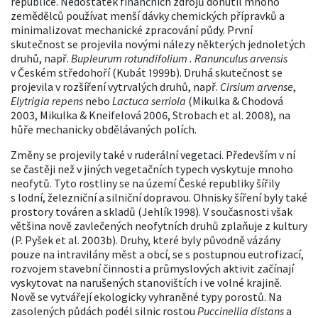
republice. Nedostatek finančních zdrojů donutil mnoho
zemědělců používat menší dávky chemických přípravků a
minimalizovat mechanické zpracování půdy. První
skutečnost se projevila novými nálezy některých jednoletých
druhů, např.
Bupleurum rotundifolium . Ranunculus arvensis
v Českém středohoří (Kubát 1999b). Druhá skutečnost se
projevila v rozšíření vytrvalých druhů, např.
Cirsium arvense
,
Elytrigia repens
nebo
Lactuca serriola
(Mikulka & Chodová
2003, Mikulka & Kneifelová 2006, Strobach et al. 2008), na
hůře mechanicky obdělávaných polích.
Změny se projevily také v ruderální vegetaci. Především v ní
se častěji než v jiných vegetačních typech vyskytuje mnoho
neofytů. Tyto rostliny se na území České republiky šířily
s lodní, železniční a silniční dopravou. Ohnisky šíření byly také
prostory továren a skladů (Jehlík 1998). V současnosti však
většina nově zavlečených neofytních druhů zplaňuje z kultury
(P. Pyšek et al. 2003b). Druhy, které byly původně vázány
pouze na intravilány měst a obcí, se s postupnou eutrofizací,
rozvojem stavební činnosti a průmyslových aktivit začínají
vyskytovat na narušených stanovištích i ve volné krajině.
Nově se vytvářejí ekologicky vyhraněné typy porostů. Na
zasolených půdách podél silnic rostou
Puccinellia distans
a