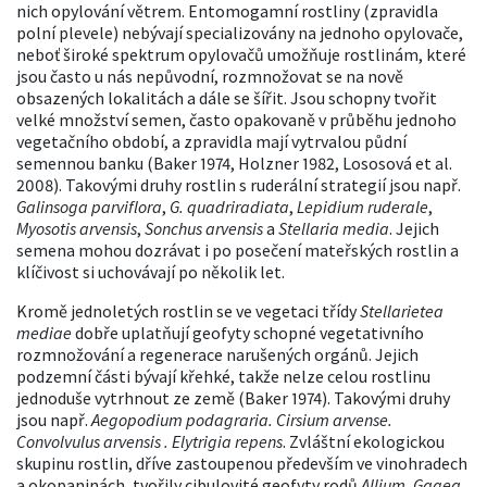
nich opylování větrem. Entomogamní rostliny (zpravidla
polní plevele) nebývají specializovány na jednoho opylovače,
neboť široké spektrum opylovačů umožňuje rostlinám, které
jsou často u nás nepůvodní, rozmnožovat se na nově
obsazených lokalitách a dále se šířit. Jsou schopny tvořit
velké množství semen, často opakovaně v průběhu jednoho
vegetačního období, a zpravidla mají vytrvalou půdní
semennou banku (Baker 1974, Holzner 1982, Lososová et al.
2008). Takovými druhy rostlin s ruderální strategií jsou např.
Galinsoga parviflora
,
G. quadriradiata
,
Lepidium ruderale
,
Myosotis arvensis
,
Sonchus arvensis
a
Stellaria media
. Jejich
semena mohou dozrávat i po posečení mateřských rostlin a
klíčivost si uchovávají po několik let.
Kromě jednoletých rostlin se ve vegetaci třídy
Stellarietea
mediae
dobře uplatňují geofyty schopné vegetativního
rozmnožování a regenerace narušených orgánů. Jejich
podzemní části bývají křehké, takže nelze celou rostlinu
jednoduše vytrhnout ze země (Baker 1974). Takovými druhy
jsou např.
Aegopodium podagraria. Cirsium arvense.
Convolvulus arvensis . Elytrigia repens
. Zvláštní ekologickou
skupinu rostlin, dříve zastoupenou především ve vinohradech
a okopaninách, tvořily cibulovité geofyty rodů
Allium
,
Gagea
,