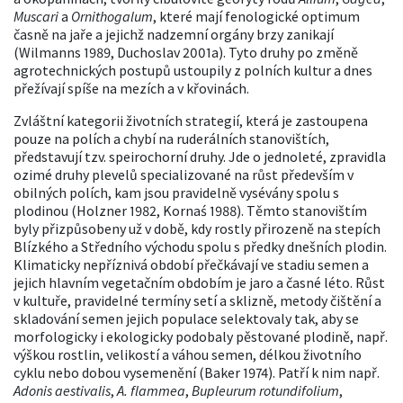
Muscari
a
Ornithogalum
, které mají fenologické optimum
časně na jaře a jejichž nadzemní orgány brzy zanikají
(Wilmanns 1989, Duchoslav 2001a). Tyto druhy po změně
agrotechnických postupů ustoupily z polních kultur a dnes
přežívají spíše na mezích a v křovinách.
Zvláštní kategorii životních strategií, která je zastoupena
pouze na polích a chybí na ruderálních stanovištích,
představují tzv. speirochorní druhy. Jde o jednoleté, zpravidla
ozimé druhy plevelů specializované na růst především v
obilných polích, kam jsou pravidelně vysévány spolu s
plodinou (Holzner 1982, Kornaś 1988). Těmto stanovištím
byly přizpůsobeny už v době, kdy rostly přirozeně na stepích
Blízkého a Středního východu spolu s předky dnešních plodin.
Klimaticky nepříznivá období přečkávají ve stadiu semen a
jejich hlavním vegetačním obdobím je jaro a časné léto. Růst
v kultuře, pravidelné termíny setí a sklizně, metody čištění a
skladování semen jejich populace selektovaly tak, aby se
morfologicky i ekologicky podobaly pěstované plodině, např.
výškou rostlin, velikostí a váhou semen, délkou životního
cyklu nebo dobou vysemenění (Baker 1974). Patří k nim např.
Adonis aestivalis
,
A. flammea
,
Bupleurum rotundifolium
,