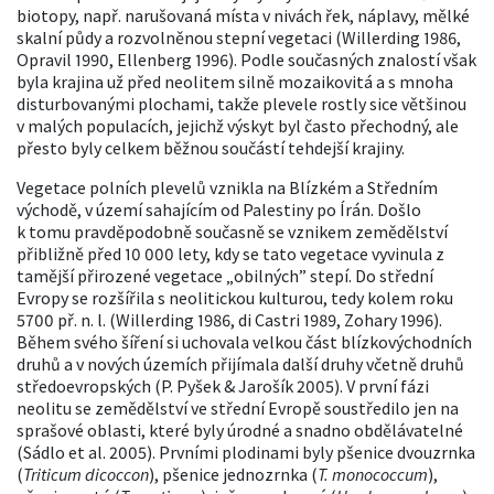
biotopy, např. narušovaná místa v nivách řek, náplavy, mělké
skalní půdy a rozvolněnou stepní vegetaci (Willerding 1986,
Opravil 1990, Ellenberg 1996). Podle současných znalostí však
byla krajina už před neolitem silně mozaikovitá a s mnoha
disturbovanými plochami, takže plevele rostly sice většinou
v malých populacích, jejichž výskyt byl často přechodný, ale
přesto byly celkem běžnou součástí tehdejší krajiny.
Vegetace polních plevelů vznikla na Blízkém a Středním
východě, v území sahajícím od Palestiny po Írán. Došlo
k tomu pravděpodobně současně se vznikem zemědělství
přibližně před 10 000 lety, kdy se tato vegetace vyvinula z
tamější přirozené vegetace „obilných” stepí. Do střední
Evropy se rozšířila s neolitickou kulturou, tedy kolem roku
5700 př. n. l. (Willerding 1986, di Castri 1989, Zohary 1996).
Během svého šíření si uchovala velkou část blízkovýchodních
druhů a v nových územích přijímala další druhy včetně druhů
středoevropských (P. Pyšek & Jarošík 2005). V první fázi
neolitu se zemědělství ve střední Evropě soustředilo jen na
sprašové oblasti, které byly úrodné a snadno obdělávatelné
(Sádlo et al. 2005). Prvními plodinami byly pšenice dvouzrnka
(
Triticum dicoccon
), pšenice jednozrnka (
T. monococcum
),