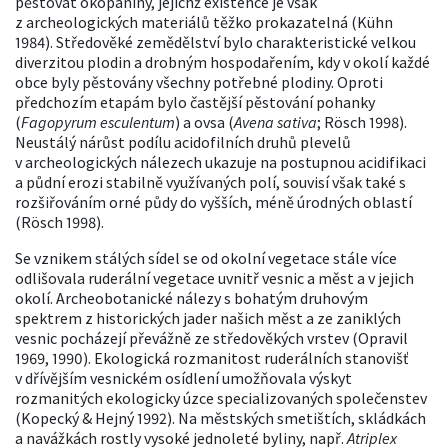
pěstovat okopaniny, jejichž existence je však
z archeologických materiálů těžko prokazatelná (Kühn
1984). Středověké zemědělství bylo charakteristické velkou
diverzitou plodin a drobným hospodařením, kdy v okolí každé
obce byly pěstovány všechny potřebné plodiny. Oproti
předchozím etapám bylo častější pěstování pohanky
(
Fagopyrum esculentum
) a ovsa (
Avena sativa
; Rösch 1998).
Neustálý nárůst podílu acidofilních druhů plevelů
v archeologických nálezech ukazuje na postupnou acidifikaci
a půdní erozi stabilně využívaných polí, souvisí však také s
rozšiřováním orné půdy do vyšších, méně úrodných oblastí
(Rösch 1998).
Se vznikem stálých sídel se od okolní vegetace stále více
odlišovala ruderální vegetace uvnitř vesnic a měst a v jejich
okolí. Archeobotanické nálezy s bohatým druhovým
spektrem z historických jader našich měst a ze zaniklých
vesnic pocházejí převážně ze středověkých vrstev (Opravil
1969, 1990). Ekologická rozmanitost ruderálních stanovišť
v dřívějším vesnickém osídlení umožňovala výskyt
rozmanitých ekologicky úzce specializovaných společenstev
(Kopecký & Hejný 1992). Na městských smetištích, skládkách
a navážkách rostly vysoké jednoleté byliny, např.
Atriplex