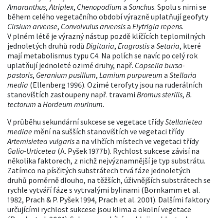
Amaranthus
,
Atriplex
,
Chenopodium
a
Sonchus
. Spolu s nimi se
během celého vegetačního období výrazně uplatňují geofyty
Cirsium arvense
,
Convolvulus arvensis
a
Elytrigia repens
.
V plném létě je výrazný nástup pozdě klíčících teplomilných
jednoletých druhů rodů
Digitaria
,
Eragrostis
a
Setaria
, které
mají metabolismus typu C4. Na polích se navíc po celý rok
uplatňují jednoleté ozimé druhy, např.
Capsella bursa-
pastoris
,
Geranium pusillum
,
Lamium purpureum
a
Stellaria
media
(Ellenberg 1996). Ozimé terofyty jsou na ruderálních
stanovištích zastoupeny např. travami
Bromus sterilis
,
B.
tectorum
a
Hordeum murinum
.
V průběhu sekundární sukcese se vegetace třídy
Stellarietea
mediae
mění na sušších stanovištích ve vegetaci třídy
Artemisietea vulgaris
a na vlhčích místech ve vegetaci třídy
Galio-Urticetea
(A. Pyšek 1977b). Rychlost sukcese závisí na
několika faktorech, z nichž nejvýznamnější je typ substrátu.
Zatímco na písčitých substrátech trvá fáze jednoletých
druhů poměrně dlouho, na těžších, úživnějších substrátech se
rychle vytváří fáze s vytrvalými bylinami (Bornkamm et al.
1982, Prach & P. Pyšek 1994, Prach et al. 2001). Dalšími faktory
určujícími rychlost sukcese jsou klima a okolní vegetace