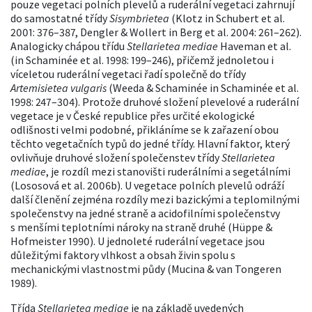
pouze vegetaci polních plevelů a ruderální vegetaci zahrnují
do samostatné třídy
Sisymbrietea
(Klotz in Schubert et al.
2001: 376–387, Dengler & Wollert in Berg et al. 2004: 261–262).
Analogicky chápou třídu
Stellarietea mediae
Haveman et al.
(in Schaminée et al. 1998: 199–246), přičemž jednoletou i
víceletou ruderální vegetaci řadí společně do třídy
Artemisietea vulgaris
(Weeda & Schaminée in Schaminée et al.
1998: 247–304). Protože druhové složení plevelové a ruderální
vegetace je v České republice přes určité ekologické
odlišnosti velmi podobné, přikláníme se k zařazení obou
těchto vegetačních typů do jedné třídy. Hlavní faktor, který
ovlivňuje druhové složení společenstev třídy
Stellarietea
mediae
, je rozdíl mezi stanovišti ruderálními a segetálními
(Lososová et al. 2006b). U vegetace polních plevelů odráží
další členění zejména rozdíly mezi bazickými a teplomilnými
společenstvy na jedné straně a acidofilními společenstvy
s menšími teplotními nároky na straně druhé (Hüppe &
Hofmeister 1990). U jednoleté ruderální vegetace jsou
důležitými faktory vlhkost a obsah živin spolu s
mechanickými vlastnostmi půdy (Mucina & van Tongeren
1989).
Třída
Stellarietea mediae
je na základě uvedených