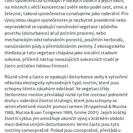
tvoří společenstva vznikající v lidských sídlech a jejich okolí,
na místech s větší koncentrací zvěře nebo podél cest, silnic a
železnic; taková společenstva označujeme jako ruderální. Pro
vývoj obou skupin společenstev je nezbytné pravidelně nebo
nepravidelně se opakující narušování vegetace i půdního
povrchu (disturbance) ať už polními pracemi, nebo
mechanickým odstraňováním porostů, použitím herbicidů,
narušováním půdy a přemísťováním zeminy. Z ekologického
hlediska je tato vegetace chápána jako iniciální stadium
sukcese, přičemž nástup navazujících sukcesních stadií je
často potlačen lidskou činností.
Různě silné a často se opakující disturbance vedly k vytvoření
několika ekologicky vyhraněných typů rostlin, které jsou
schopny těmto zásahům odolávat. Ve vegetaci třídy
Stellarietea mediae
převládají nízké rychle rostoucí jednoleté
druhy s ruderální životní strategií, které jsou schopny se
velmi efektivně množit pomocí semen (Krippelová & Mucina
1988, Mucina & van Tongeren 1989, Grime 2001). Jejich krátký
životní cyklus jim umožňuje ukončit vývoj v krátkém období
mezi dvěma silnými disturbancemi. Velmi často jsou tyto
rostliny samosprašné. Pokud jsou cizosprašné, převládá u