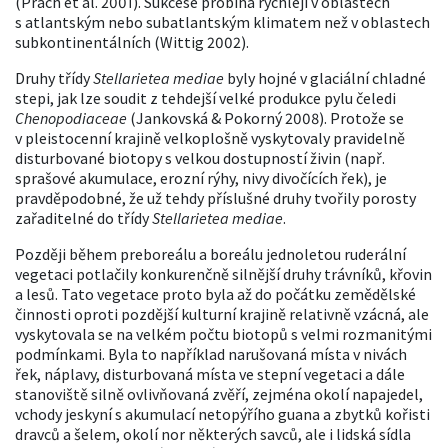
(Prach et al. 2001). Sukcese probíhá rychleji v oblastech
s atlantským nebo subatlantským klimatem než v oblastech
subkontinentálních (Wittig 2002).
Druhy třídy
Stellarietea mediae
byly hojné v glaciální chladné
stepi, jak lze soudit z tehdejší velké produkce pylu čeledi
Chenopodiaceae
(Jankovská & Pokorný 2008). Protože se
v pleistocenní krajině velkoplošně vyskytovaly pravidelně
disturbované biotopy s velkou dostupností živin (např.
sprašové akumulace, erozní rýhy, nivy divočících řek), je
pravděpodobné, že už tehdy příslušné druhy tvořily porosty
zařaditelné do třídy
Stellarietea mediae
.
Později během preboreálu a boreálu jednoletou ruderální
vegetaci potlačily konkurenčně silnější druhy trávníků, křovin
a lesů. Tato vegetace proto byla až do počátku zemědělské
činnosti oproti pozdější kulturní krajině relativně vzácná, ale
vyskytovala se na velkém počtu biotopů s velmi rozmanitými
podmínkami. Byla to například narušovaná místa v nivách
řek, náplavy, disturbovaná místa ve stepní vegetaci a dále
stanoviště silně ovlivňovaná zvěří, zejména okolí napajedel,
vchody jeskyní s akumulací netopýřího guana a zbytků kořisti
dravců a šelem, okolí nor některých savců, ale i lidská sídla