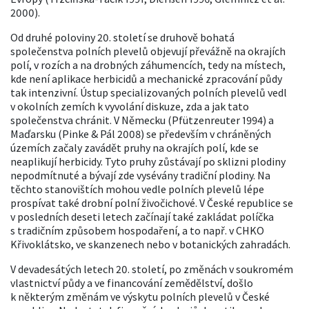
2000).
Od druhé poloviny 20. století se druhově bohatá
společenstva polních plevelů objevují převážně na okrajích
polí, v rozích a na drobných záhumencích, tedy na místech,
kde není aplikace herbicidů a mechanické zpracování půdy
tak intenzivní. Ústup specializovaných polních plevelů vedl
v okolních zemích k vyvolání diskuze, zda a jak tato
společenstva chránit. V Německu (Pfützenreuter 1994) a
Maďarsku (Pinke & Pál 2008) se především v chráněných
územích začaly zavádět pruhy na okrajích polí, kde se
neaplikují herbicidy. Tyto pruhy zůstávají po sklizni plodiny
nepodmítnuté a bývají zde vysévány tradiční plodiny. Na
těchto stanovištích mohou vedle polních plevelů lépe
prospívat také drobní polní živočichové. V České republice se
v posledních deseti letech začínají také zakládat políčka
s tradičním způsobem hospodaření, a to např. v CHKO
Křivoklátsko, ve skanzenech nebo v botanických zahradách.
V devadesátých letech 20. století, po změnách v soukromém
vlastnictví půdy a ve financování zemědělství, došlo
k některým změnám ve výskytu polních plevelů v České