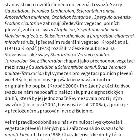
stanovištních rozdílů členěna do jedenácti svazů. Svazy
Caucalidion
,
Veronico-Euphorbion
,
Scleranthion annui.
Arnoseridion minimae
,
Oxalidion fontanae . Spergulo arvensis-
Erodion cicutariae
zahrnují především vegetaci polních
plevelů, zatímco svazy
Atriplicion
,
Sisymbrion.officinalis
,
Malvion neglectae. Salsolion ruthenicae
a
Eragrostion cilianensi-
minoris
sdružují především ruderální vegetaci. Kropáč et al.
(1971) a Kropáč (1978) rozlišili v České republice a na
Slovensku také svazy
Sherardion
a
Veronico politae-
Taraxacion
. Svaz
Sherardion
chápali jako přechodnou vegetaci
mezi svazy
Caucalidion
a
Scleranthion annui
. Svaz
Veronico
politae-Taraxacion
byl vymezen pro vegetaci polních plevelů
víceletých pícnin, nově jej však neuznává ani autor
originálního popisu (Kropáč 2006). Pro žádný z těchto dvou
svazů se nám nepodařilo nalézt skupinu diagnostických
druhů, která by jej jednoznačně vymezovala proti jiným
svazům (Lososová 2004, Lososová et al. 2006a), a proto je
v předloženém zpracování nerozlišujeme.
Velmi pravděpodobně se u nás v minulosti vyskytovala i
vegetace plevelů lněných polí zařazovaná do svazu
Lolio
remoti-Linion
J. Tüxen 1966. Charakteristické druhy této