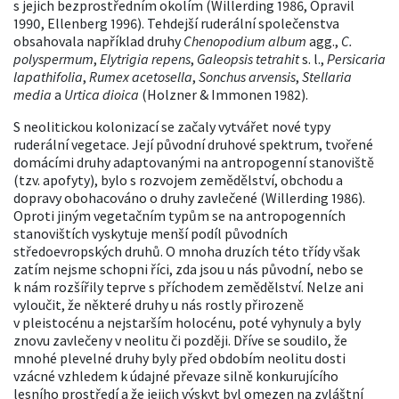
s jejich bezprostředním okolím (Willerding 1986, Opravil
1990, Ellenberg 1996). Tehdejší ruderální společenstva
obsahovala například druhy
Chenopodium album
agg.,
C.
polyspermum
,
Elytrigia repens
,
Galeopsis tetrahit
s. l.,
Persicaria
lapathifolia
,
Rumex acetosella
,
Sonchus arvensis
,
Stellaria
media
a
Urtica dioica
(Holzner & Immonen 1982).
S neolitickou kolonizací se začaly vytvářet nové typy
ruderální vegetace. Její původní druhové spektrum, tvořené
domácími druhy adaptovanými na antropogenní stanoviště
(tzv. apofyty), bylo s rozvojem zemědělství, obchodu a
dopravy obohacováno o druhy zavlečené (Willerding 1986).
Oproti jiným vegetačním typům se na antropogenních
stanovištích vyskytuje menší podíl původních
středoevropských druhů. O mnoha druzích této třídy však
zatím nejsme schopni říci, zda jsou u nás původní, nebo se
k nám rozšířily teprve s příchodem zemědělství. Nelze ani
vyloučit, že některé druhy u nás rostly přirozeně
v pleistocénu a nejstarším holocénu, poté vyhynuly a byly
znovu zavlečeny v neolitu či později. Dříve se soudilo, že
mnohé plevelné druhy byly před obdobím neolitu dosti
vzácné vzhledem k údajné převaze silně konkurujícího
lesního prostředí a že jejich výskyt byl omezen na zvláštní