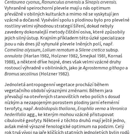
Centaurea cyanus
,
Ranunculus arvensis
a
Sinapis arvensis
.
Vyhraněné speirochorní plevele mají u nás optimum
převážně v obilných kulturách a mimo ně se vyskytují jen
vzácně a dočasně. Vysévání spolu s plodinou bylo pro plevelné
rostliny velmi výhodnou strategií šíření, dokud nebyly
zavedeny dokonalejší metody čištění osiva, které způsobily
jejich silný ústup. Krajním příkladem této úzké specializace
jsou u nás dnes již vyhynulé plevele lněných polí, např.
Camelina alyssum
,
Lolium remotum
a
Silene cretica
subsp.
annulata
(Harlan 1982, Holzner 1982, Smejkal 1981, Kornaś
1988), a některé dříve hojné, dnes však velmi vzácné druhy
rostoucí výhradně v obilninách, jako je
Agrostemma githago
a
Bromus secalinus
(Holzner 1982).
Jednoletá antropogenní vegetace prochází během
vegetačního období výraznými změnami. Během jara
převažují na otevřených stanovištích nebo polích s dosud
nízkým a nezapojeným porostem plodiny jarní efemérní
terofyty, např.
Arabidopsis thaliana
,
Erophila verna
a
Veronica
hederifolia
agg., ke kterým mohou vzácně přistupovat
cibulovité geofyty. Některé z těchto druhů mají ještě jedno,
avšak méně výrazné fenologické optimum na podzim. Celý
rok trvá vývoj na jaře klíčících statných jednoletých bylin rodů