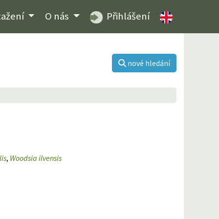
tažení
O nás
Přihlášení
nové hledání
lis
,
Woodsia ilvensis