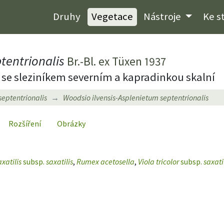
Druhy
Vegetace
Nástroje
Ke s
tentrionalis
Br.-Bl. ex Tüxen 1937
l se sleziníkem severním a kapradinkou skalní
septentrionalis
Woodsio ilvensis-Asplenietum septentrionalis
Rozšíření
Obrázky
axatilis
subsp.
saxatilis
,
Rumex acetosella
,
Viola tricolor
subsp.
saxati