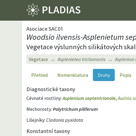
Asociace SAC01
Woodsio ilvensis-Asplenietum sep
Vegetace výslunných silikátových ska
Vegetace
Asplenietea trichomanis
Asplenion 
Přehled
Nomenklatura
Druhy
Popis
Diagnostické taxony
Cévnaté rostliny:
Asplenium septentrionale
,
Aurinia s
Mechorosty:
Polytrichum piliferum
Lišejníky:
Cladonia pyxidata
Konstantní taxony