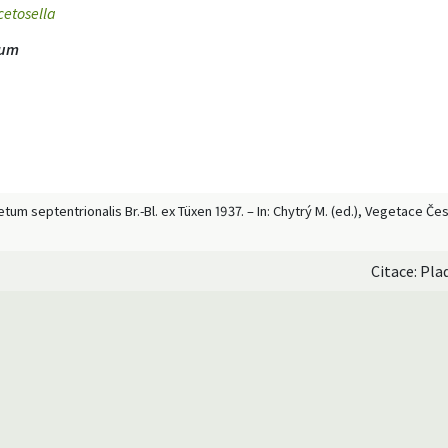
etosella
rum
etum septentrionalis Br.-Bl. ex Tüxen 1937. – In: Chytrý M. (ed.), Vegetace Č
Citace: Pla