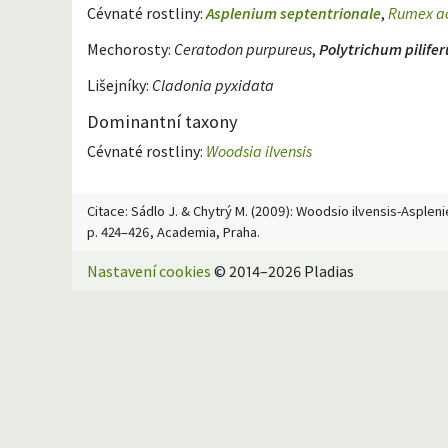
Cévnaté rostliny:
Asplenium septentrionale
,
Rumex ac
Mechorosty:
Ceratodon purpureus
,
Polytrichum pilife
Lišejníky:
Cladonia pyxidata
Dominantní taxony
Cévnaté rostliny:
Woodsia ilvensis
Citace: Sádlo J. & Chytrý M. (2009): Woodsio ilvensis-Aspleni
p. 424–426, Academia, Praha.
Nastavení cookies
© 2014–2026 Pladias