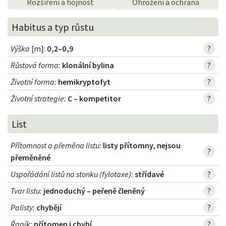
Rozšíření a hojnost
Ohrožení a ochrana
Habitus a typ růstu
Výška
[m]:
0,2–0,9
?
Růstová forma
:
klonální bylina
?
Životní forma
:
hemikryptofyt
?
Životní strategie
:
C – kompetitor
?
List
Přítomnost a přeměna listu
:
listy přítomny, nejsou
?
přeměněné
Uspořádání listů na stonku (fylotaxe)
:
střídavé
?
Tvar listu
:
jednoduchý – peřeně členěný
?
Palisty
:
chybějí
?
Řapík
:
přítomen i chybí
?