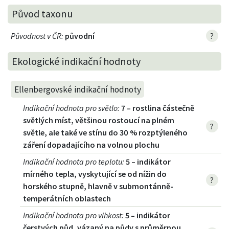
Původ taxonu
Původnost v ČR
:
původní
?
Ekologické indikační hodnoty
Ellenbergovské indikační hodnoty
Indikační hodnota pro světlo
:
7 – rostlina částečně
světlých míst, většinou rostoucí na plném
?
světle, ale také ve stínu do 30 % rozptýleného
záření dopadajícího na volnou plochu
Indikační hodnota pro teplotu
:
5 – indikátor
mírného tepla, vyskytující se od nížin do
?
horského stupně, hlavně v submontánně-
temperátních oblastech
Indikační hodnota pro vlhkost
:
5 – indikátor
čerstvých půd, vázaný na půdy s průměrnou