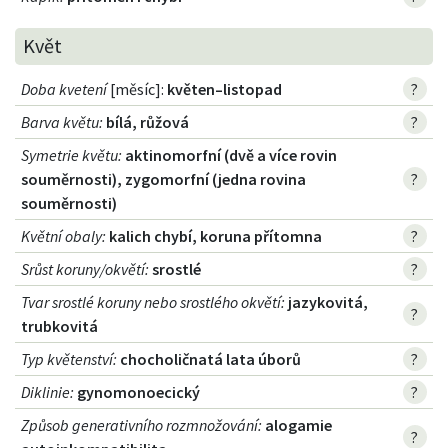
Květ
Doba kvetení
[měsíc]:
květen–listopad
?
Barva květu
:
bílá, růžová
?
Symetrie květu
:
aktinomorfní (dvě a více rovin
souměrnosti), zygomorfní (jedna rovina
?
souměrnosti)
Květní obaly
:
kalich chybí, koruna přítomna
?
Srůst koruny/okvětí
:
srostlé
?
Tvar srostlé koruny nebo srostlého okvětí
:
jazykovitá,
?
trubkovitá
Typ květenství
:
chocholičnatá lata úborů
?
Diklinie
:
gynomonoecický
?
Způsob generativního rozmnožování
:
alogamie
?