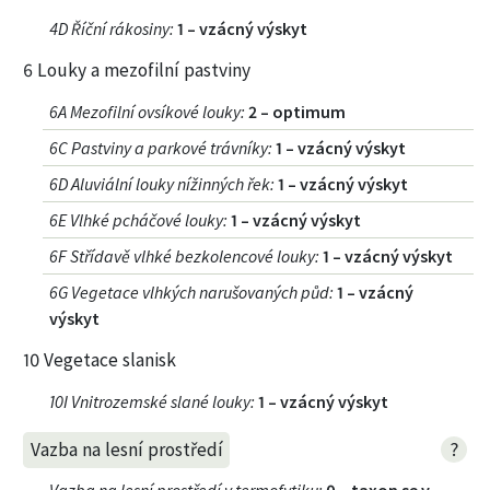
4D Říční rákosiny
:
1 – vzácný výskyt
6 Louky a mezofilní pastviny
6A Mezofilní ovsíkové louky
:
2 – optimum
6C Pastviny a parkové trávníky
:
1 – vzácný výskyt
6D Aluviální louky nížinných řek
:
1 – vzácný výskyt
6E Vlhké pcháčové louky
:
1 – vzácný výskyt
6F Střídavě vlhké bezkolencové louky
:
1 – vzácný výskyt
6G Vegetace vlhkých narušovaných půd
:
1 – vzácný
výskyt
10 Vegetace slanisk
10I Vnitrozemské slané louky
:
1 – vzácný výskyt
?
Vazba na lesní prostředí
Vazba na lesní prostředí v termofytiku
:
0 – taxon se v