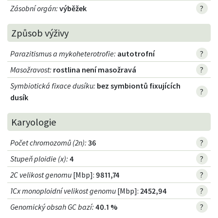
Zásobní orgán
:
výběžek
?
Způsob výživy
Parazitismus a mykoheterotrofie
:
autotrofní
?
Masožravost
:
rostlina není masožravá
?
Symbiotická fixace dusíku
:
bez symbiontů fixujících
?
dusík
Karyologie
Počet chromozomů (2n)
:
36
?
Stupeň ploidie (x)
:
4
?
2C velikost genomu
[Mbp]:
9811,74
?
1Cx monoploidní velikost genomu
[Mbp]:
2452,94
?
Genomický obsah GC bazí
:
40.1 %
?