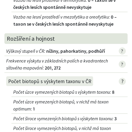
českých lesích spontánně nevyskytuje
Vazba na lesní prostředí v mezofytiku a oreofytiku
:
0 –
taxon se v českých lesích spontánně nevyskytuje
Rozšíření a hojnost
Výškový stupeň v ČR
:
nížiny, pahorkatiny, podhůří
?
Frekvence výskytu v základních polích a kvadrantech
?
síťového mapování:
201, 272
?
Počet biotopů s výskytem taxonu v ČR
Počet úzce vymezených biotopů s výskytem taxonu
:
8
Počet úzce vymezených biotopů, v nichž má taxon
optimum
:
1
Počet široce vymezených biotopů s výskytem taxonu
:
3
Počet široce vymezených biotopů, v nichž má taxon