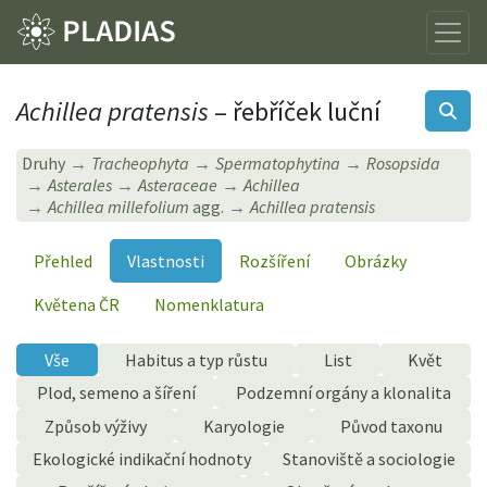
Achillea pratensis
– řebříček luční
Druhy
Tracheophyta
Spermatophytina
Rosopsida
Asterales
Asteraceae
Achillea
Achillea millefolium
agg.
Achillea pratensis
Přehled
Vlastnosti
Rozšíření
Obrázky
Květena ČR
Nomenklatura
Vše
Habitus a typ růstu
List
Květ
Plod, semeno a šíření
Podzemní orgány a klonalita
Způsob výživy
Karyologie
Původ taxonu
Ekologické indikační hodnoty
Stanoviště a sociologie