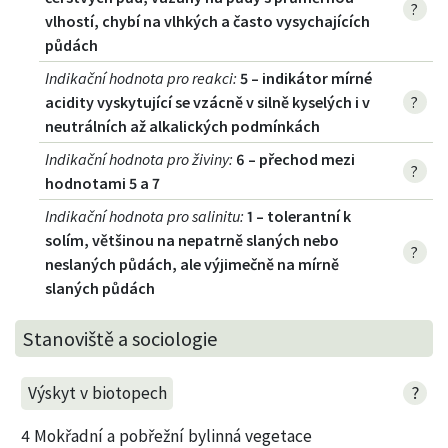
?
vlhostí, chybí na vlhkých a často vysychajících
půdách
Indikační hodnota pro reakci
:
5 – indikátor mírné
acidity vyskytující se vzácně v silně kyselých i v
?
neutrálních až alkalických podmínkách
Indikační hodnota pro živiny
:
6 – přechod mezi
?
hodnotami 5 a 7
Indikační hodnota pro salinitu
:
1 – tolerantní k
solím, většinou na nepatrně slaných nebo
?
neslaných půdách, ale výjimečně na mírně
slaných půdách
Stanoviště a sociologie
?
Výskyt v biotopech
4 Mokřadní a pobřežní bylinná vegetace