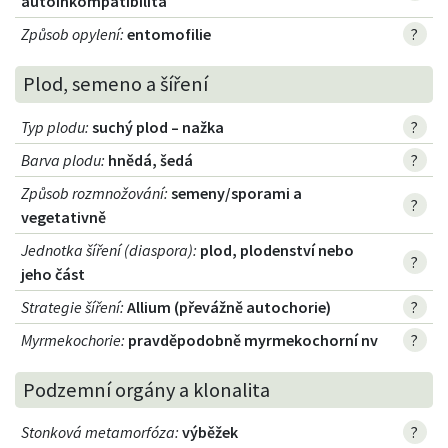
autoinkompatibilita
Způsob opylení
:
entomofilie
?
Plod, semeno a šíření
Typ plodu
:
suchý plod – nažka
?
Barva plodu
:
hnědá, šedá
?
Způsob rozmnožování
:
semeny/sporami a
?
vegetativně
Jednotka šíření (diaspora)
:
plod, plodenství nebo
?
jeho část
Strategie šíření
:
Allium (převážně autochorie)
?
Myrmekochorie
:
pravděpodobně myrmekochorní nv
?
Podzemní orgány a klonalita
Stonková metamorfóza
:
výběžek
?