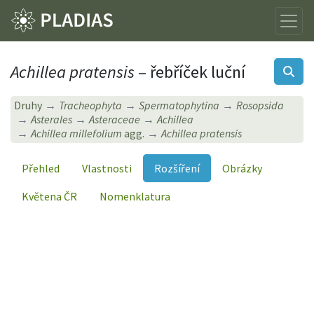
Achillea pratensis
– řebříček luční
Druhy
Tracheophyta
Spermatophytina
Rosopsida
Asterales
Asteraceae
Achillea
Achillea millefolium
agg.
Achillea pratensis
Přehled
Vlastnosti
Rozšíření
Obrázky
Květena ČR
Nomenklatura