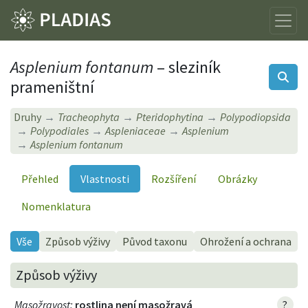
Asplenium fontanum
– sleziník
prameništní
Druhy
Tracheophyta
Pteridophytina
Polypodiopsida
Polypodiales
Aspleniaceae
Asplenium
Asplenium fontanum
Přehled
Vlastnosti
Rozšíření
Obrázky
Nomenklatura
Vše
Způsob výživy
Původ taxonu
Ohrožení a ochrana
Způsob výživy
Masožravost
:
rostlina není masožravá
?