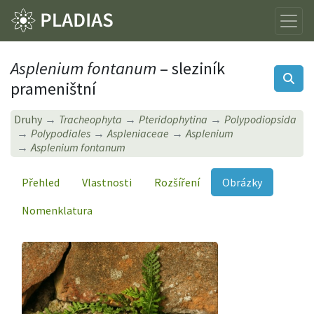
Asplenium fontanum
– sleziník
prameništní
Druhy
Tracheophyta
Pteridophytina
Polypodiopsida
Polypodiales
Aspleniaceae
Asplenium
Asplenium fontanum
Přehled
Vlastnosti
Rozšíření
Obrázky
Nomenklatura