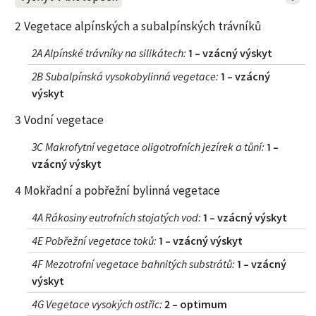
2 Vegetace alpínských a subalpínských trávníků
2A Alpínské trávníky na silikátech
:
1 – vzácný výskyt
2B Subalpínská vysokobylinná vegetace
:
1 – vzácný
výskyt
3 Vodní vegetace
3C Makrofytní vegetace oligotrofních jezírek a tůní
:
1 –
vzácný výskyt
4 Mokřadní a pobřežní bylinná vegetace
4A Rákosiny eutrofních stojatých vod
:
1 – vzácný výskyt
4E Pobřežní vegetace toků
:
1 – vzácný výskyt
4F Mezotrofní vegetace bahnitých substrátů
:
1 – vzácný
výskyt
4G Vegetace vysokých ostřic
:
2 – optimum