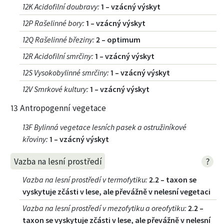
12K Acidofilní doubravy
:
1 – vzácný výskyt
12P Rašelinné bory
:
1 – vzácný výskyt
12Q Rašelinné březiny
:
2 – optimum
12R Acidofilní smrčiny
:
1 – vzácný výskyt
12S Vysokobylinné smrčiny
:
1 – vzácný výskyt
12V Smrkové kultury
:
1 – vzácný výskyt
13 Antropogenní vegetace
13F Bylinná vegetace lesních pasek a ostružiníkové
křoviny
:
1 – vzácný výskyt
?
Vazba na lesní prostředí
Vazba na lesní prostředí v termofytiku
:
2.2 – taxon se
vyskytuje zčásti v lese, ale převážně v nelesní vegetaci
Vazba na lesní prostředí v mezofytiku a oreofytiku
:
2.2 –
taxon se vyskytuje zčásti v lese, ale převážně v nelesní