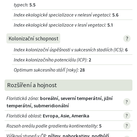
typech
:
5.5
Index ekologické specializace v nelesní vegetaci
:
5.6
Index ekologické specializace v lesní vegetaci
:
5.1
?
Kolonizační schopnost
Index kolonizační úspěšnosti v sukcesních stadiích (ICS)
:
6
Index kolonizačního potenciálu (ICP)
:
2
Optimum sukcesního stáří [roky]
:
28
Rozšíření a hojnost
Floristická zóna
:
boreální, severní temperátní, jižní
?
temperátní, submeridionální
Floristická oblast
:
Evropa, Asie, Amerika
?
Rozsah areálu podle gradientu kontinentality
:
5
?
Výškový stupeň v ČR
:
nížiny, pahorkatiny, podhůří,