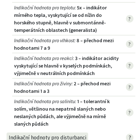
Indikační hodnota pro teplotu
:
5x – indikátor
mírného tepla, vyskytující se od nížin do
?
horského stupně, hlavně v submontánně-
temperátních oblastech (generalista)
Indikační hodnota pro vlhkost
:
8 – přechod mezi
?
hodnotami 7 a 9
Indikační hodnota pro reakci
:
3 – indikátor acidity
vyskytující se hlavně v kyselých podmínkách,
?
výjimečně v neutrálních podmínkách
Indikační hodnota pro živiny
:
2 – přechod mezi
?
hodnotami 1 a 3
Indikační hodnota pro salinitu
:
1 – tolerantní k
solím, většinou na nepatrně slaných nebo
?
neslaných půdách, ale výjimečně na mírně
slaných půdách
?
Indikační hodnoty pro disturbanci