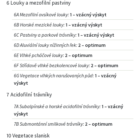
6 Louky a mezofilní pastviny
6A Mezofilní ovsíkové louky
:
1 – vzácný výskyt
6B Horské mezické louky
:
1 – vzácný výskyt
6C Pastviny a parkové trávníky
:
1 – vzácný výskyt
6D Aluviální louky nížinných řek
:
2 – optimum
6E Vlhké pcháčové louky
:
2 – optimum
6F Střídavě vlhké bezkolencové louky
:
2 – optimum
6G Vegetace vlhkých narušovaných půd
:
1 – vzácný
výskyt
7 Acidofilní trávníky
7A Subalpínské a horské acidofilní trávníky
:
1 – vzácný
výskyt
7B Submontánní smilkové trávníky
:
2 – optimum
10 Vegetace slanisk