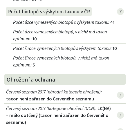
?
Počet biotopů s výskytem taxonu v ČR
Počet úzce vymezených biotopů s výskytem taxonu
:
41
Počet úzce vymezených biotopů, v nichž má taxon
optimum
:
10
Počet široce vymezených biotopů s výskytem taxonu
:
10
Počet široce vymezených biotopů, v nichž má taxon
optimum
:
5
Ohrožení a ochrana
Červený seznam 2017 (národní kategorie ohrožení)
:
?
taxon není zařazen do Červeného seznamu
Červený seznam 2017 (kategorie ohrožení IUCN)
:
LC(NA)
– málo dotčený (taxon není zařazen do Červeného
?
seznamu)