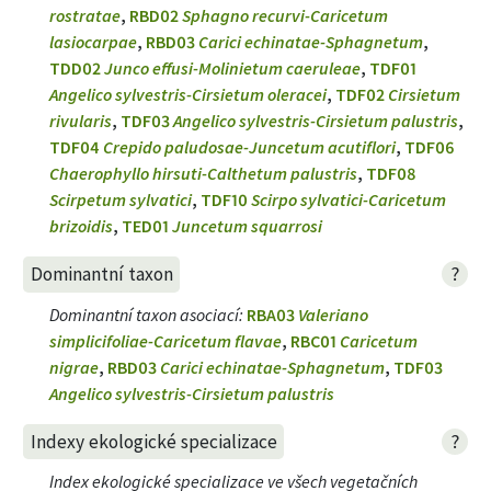
rostratae
,
RBD02
Sphagno recurvi-Caricetum
lasiocarpae
,
RBD03
Carici echinatae-Sphagnetum
,
TDD02
Junco effusi-Molinietum caeruleae
,
TDF01
Angelico sylvestris-Cirsietum oleracei
,
TDF02
Cirsietum
rivularis
,
TDF03
Angelico sylvestris-Cirsietum palustris
,
TDF04
Crepido paludosae-Juncetum acutiflori
,
TDF06
Chaerophyllo hirsuti-Calthetum palustris
,
TDF08
Scirpetum sylvatici
,
TDF10
Scirpo sylvatici-Caricetum
brizoidis
,
TED01
Juncetum squarrosi
?
Dominantní taxon
Dominantní taxon asociací
:
RBA03
Valeriano
simplicifoliae-Caricetum flavae
,
RBC01
Caricetum
nigrae
,
RBD03
Carici echinatae-Sphagnetum
,
TDF03
Angelico sylvestris-Cirsietum palustris
?
Indexy ekologické specializace
Index ekologické specializace ve všech vegetačních