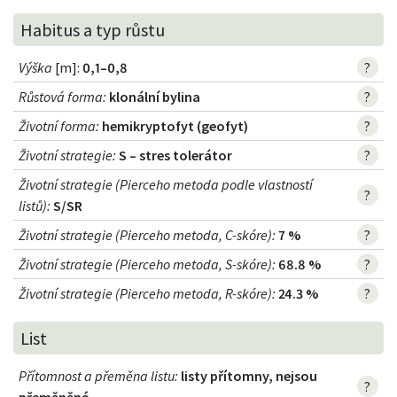
Habitus a typ růstu
Výška
[m]:
0,1–0,8
?
Růstová forma
:
klonální bylina
?
Životní forma
:
hemikryptofyt (geofyt)
?
Životní strategie
:
S – stres tolerátor
?
Životní strategie (Pierceho metoda podle vlastností
?
listů)
:
S/SR
Životní strategie (Pierceho metoda, C-skóre)
:
7 %
?
Životní strategie (Pierceho metoda, S-skóre)
:
68.8 %
?
Životní strategie (Pierceho metoda, R-skóre)
:
24.3 %
?
List
Přítomnost a přeměna listu
:
listy přítomny, nejsou
?