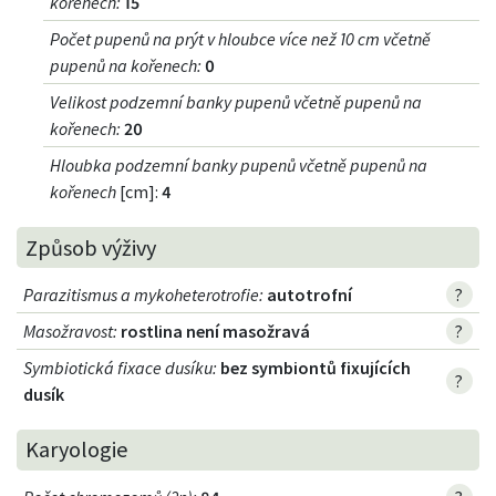
kořenech
:
15
Počet pupenů na prýt v hloubce více než 10 cm včetně
pupenů na kořenech
:
0
Velikost podzemní banky pupenů včetně pupenů na
kořenech
:
20
Hloubka podzemní banky pupenů včetně pupenů na
kořenech
[cm]:
4
Způsob výživy
Parazitismus a mykoheterotrofie
:
autotrofní
?
Masožravost
:
rostlina není masožravá
?
Symbiotická fixace dusíku
:
bez symbiontů fixujících
?
dusík
Karyologie