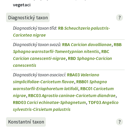
vegetaci
?
Diagnostický taxon
Diagnostický taxon tříd
:
RB
Scheuchzerio palustris-
Caricetea nigrae
Diagnostický taxon svazů
:
RBA
Caricion davallianae
,
RBB
Sphagno warnstorfii-Tomentypnion nitentis
,
RBC
Caricion canescenti-nigrae
,
RBD
Sphagno-Caricion
canescentis
Diagnostický taxon asociací
:
RBA03
Valeriano
simplicifoliae-Caricetum flavae
,
RBB01
Sphagno
warnstorfii-Eriophoretum latifolii
,
RBC01
Caricetum
nigrae
,
RBC03
Agrostio caninae-Caricetum diandrae
,
RBD03
Carici echinatae-Sphagnetum
,
TDF03
Angelico
sylvestris-Cirsietum palustris
?
Konstantní taxon