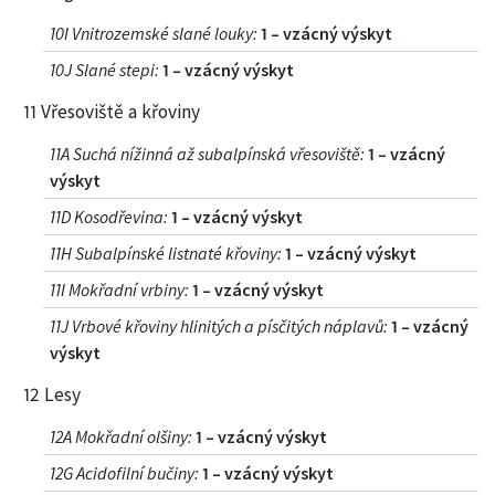
10I Vnitrozemské slané louky
:
1 – vzácný výskyt
10J Slané stepi
:
1 – vzácný výskyt
11 Vřesoviště a křoviny
11A Suchá nížinná až subalpínská vřesoviště
:
1 – vzácný
výskyt
11D Kosodřevina
:
1 – vzácný výskyt
11H Subalpínské listnaté křoviny
:
1 – vzácný výskyt
11I Mokřadní vrbiny
:
1 – vzácný výskyt
11J Vrbové křoviny hlinitých a písčitých náplavů
:
1 – vzácný
výskyt
12 Lesy
12A Mokřadní olšiny
:
1 – vzácný výskyt
12G Acidofilní bučiny
:
1 – vzácný výskyt