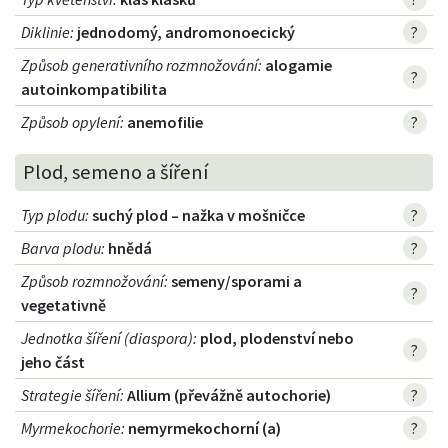
Diklinie
:
jednodomý, andromonoecický
?
Způsob generativního rozmnožování
:
alogamie
?
autoinkompatibilita
Způsob opylení
:
anemofilie
?
Plod, semeno a šíření
Typ plodu
:
suchý plod – nažka v mošničce
?
Barva plodu
:
hnědá
?
Způsob rozmnožování
:
semeny/sporami a
?
vegetativně
Jednotka šíření (diaspora)
:
plod, plodenství nebo
?
jeho část
Strategie šíření
:
Allium (převážně autochorie)
?
Myrmekochorie
:
nemyrmekochorní (a)
?