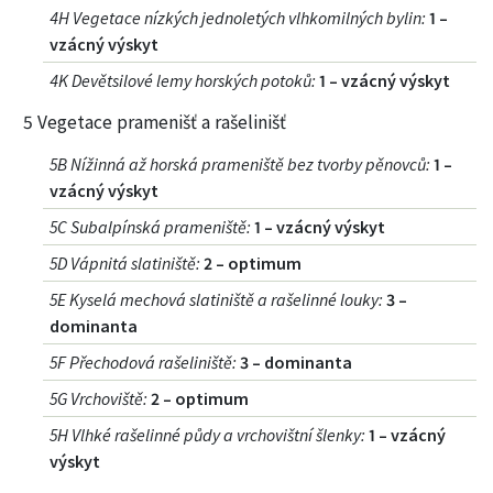
4H Vegetace nízkých jednoletých vlhkomilných bylin
:
1 –
vzácný výskyt
4K Devětsilové lemy horských potoků
:
1 – vzácný výskyt
5 Vegetace pramenišť a rašelinišť
5B Nížinná až horská prameniště bez tvorby pěnovců
:
1 –
vzácný výskyt
5C Subalpínská prameniště
:
1 – vzácný výskyt
5D Vápnitá slatiniště
:
2 – optimum
5E Kyselá mechová slatiniště a rašelinné louky
:
3 –
dominanta
5F Přechodová rašeliniště
:
3 – dominanta
5G Vrchoviště
:
2 – optimum
5H Vlhké rašelinné půdy a vrchovištní šlenky
:
1 – vzácný
výskyt