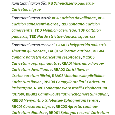
Konstantní taxon tříd
:
RB
Scheuchzerio palustris-
Caricetea nigrae
Konstantní taxon svazů
:
RBA
Caricion davallianae
,
RBC
Caricion canescenti-nigrae
,
RBD
Sphagno-Caricion
canescentis
,
TDD
Molinion caeruleae
,
TDF
Calthion
palustris
,
TED
Nardo strictae-Juncion squarrosi
Konstantní taxon asociací
:
LAA01
Thelypterido palustris-
Alnetum glutinosae
,
LAB01
Salicetum auritae
,
MCG04
Comaro palustris-Caricetum cespitosae
,
MCG06
Caricetum appropinquatae
,
RBA01
Valeriano dioicae-
Caricetum davallianae
,
RBA02
Carici flavae-
Cratoneuretum filicini
,
RBA03
Valeriano simplicifoliae-
Caricetum flavae
,
RBA04
Campylio stellati-Caricetum
lasiocarpae
,
RBB01
Sphagno warnstorfii-Eriophoretum
latifolii
,
RBB02
Campylio stellati-Trichophoretum alpini
,
RBB03
Menyantho trifoliatae-Sphagnetum teretis
,
RBC01
Caricetum nigrae
,
RBC03
Agrostio caninae-
Caricetum diandrae
,
RBD01
Sphagno recurvi-Caricetum