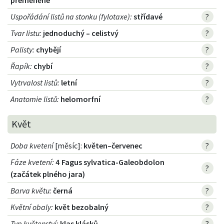
přeměněné
Uspořádání listů na stonku (fylotaxe)
:
střídavé
?
Tvar listu
:
jednoduchý – celistvý
?
Palisty
:
chybějí
?
Řapík
:
chybí
?
Vytrvalost listů
:
letní
?
Anatomie listů
:
helomorfní
?
Květ
Doba kvetení
[měsíc]:
květen–červenec
?
Fáze kvetení
:
4 Fagus sylvatica-Galeobdolon
?
(začátek plného jara)
Barva květu
:
černá
?
Květní obaly
:
květ bezobalný
?
Typ květenství
:
klas klásků
?