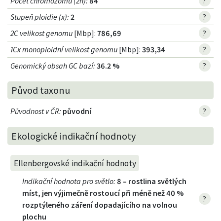
Počet chromozomů (2n)
:
84
?
Stupeň ploidie (x)
:
2
?
2C velikost genomu
[Mbp]:
786,69
?
1Cx monoploidní velikost genomu
[Mbp]:
393,34
?
Genomický obsah GC bazí
:
36.2 %
?
Původ taxonu
Původnost v ČR
:
původní
?
Ekologické indikační hodnoty
Ellenbergovské indikační hodnoty
Indikační hodnota pro světlo
:
8 – rostlina světlých
míst, jen výjimečně rostoucí při méně než 40 %
?
rozptýleného záření dopadajícího na volnou
plochu