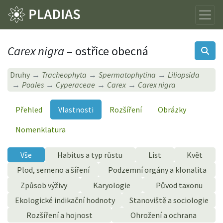
Carex nigra
– ostřice obecná
Druhy
Tracheophyta
Spermatophytina
Liliopsida
Poales
Cyperaceae
Carex
Carex nigra
Přehled
Vlastnosti
Rozšíření
Obrázky
Nomenklatura
Vše
Habitus a typ růstu
List
Květ
Plod, semeno a šíření
Podzemní orgány a klonalita
Způsob výživy
Karyologie
Původ taxonu
Ekologické indikační hodnoty
Stanoviště a sociologie
Rozšíření a hojnost
Ohrožení a ochrana