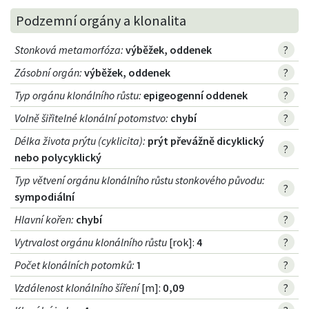
Podzemní orgány a klonalita
Stonková metamorfóza
:
výběžek, oddenek
?
Zásobní orgán
:
výběžek, oddenek
?
Typ orgánu klonálního růstu
:
epigeogenní oddenek
?
Volně šiřitelné klonální potomstvo
:
chybí
?
Délka života prýtu (cyklicita)
:
prýt převážně dicyklický
?
nebo polycyklický
Typ větvení orgánu klonálního růstu stonkového původu
:
?
sympodiální
Hlavní kořen
:
chybí
?
Vytrvalost orgánu klonálního růstu
[rok]:
4
?
Počet klonálních potomků
:
1
?
Vzdálenost klonálního šíření
[m]:
0,09
?