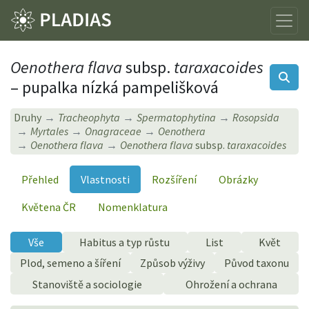
Oenothera flava
subsp.
taraxacoides
– pupalka nízká pampelišková
Druhy
Tracheophyta
Spermatophytina
Rosopsida
Myrtales
Onagraceae
Oenothera
Oenothera flava
Oenothera flava
subsp.
taraxacoides
Přehled
Vlastnosti
Rozšíření
Obrázky
Květena ČR
Nomenklatura
Vše
Habitus a typ růstu
List
Květ
Plod, semeno a šíření
Způsob výživy
Původ taxonu
Stanoviště a sociologie
Ohrožení a ochrana