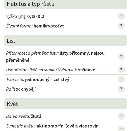
Habitus a typ růstu
Výška
[m]:
0,12–0,2
?
Životní forma
:
hemikryptofyt
?
List
Přítomnost a přeměna listu
:
listy přítomny, nejsou
?
přeměněné
Uspořádání listů na stonku (fylotaxe)
:
střídavé
?
Tvar listu
:
jednoduchý – celistvý
?
Palisty
:
chybějí
?
Květ
Barva květu
:
žlutá
?
Symetrie květu
:
aktinomorfní (dvě a více rovin
?