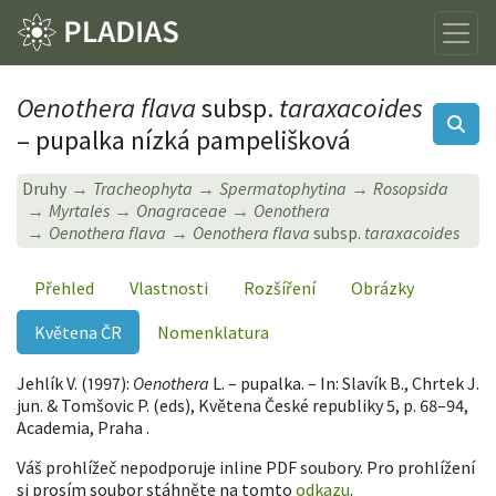
Oenothera flava
subsp.
taraxacoides
– pupalka nízká pampelišková
Druhy
Tracheophyta
Spermatophytina
Rosopsida
Myrtales
Onagraceae
Oenothera
Oenothera flava
Oenothera flava
subsp.
taraxacoides
Přehled
Vlastnosti
Rozšíření
Obrázky
Květena ČR
Nomenklatura
Jehlík V. (1997):
Oenothera
L. – pupalka. – In: Slavík B., Chrtek J.
jun. & Tomšovic P. (eds), Květena České republiky 5, p. 68–94,
Academia, Praha .
Váš prohlížeč nepodporuje inline PDF soubory. Pro prohlížení
si prosím soubor stáhněte na tomto
odkazu
.