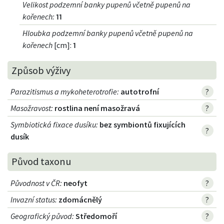
Velikost podzemní banky pupenů včetně pupenů na
kořenech
:
11
Hloubka podzemní banky pupenů včetně pupenů na
kořenech
[cm]:
1
Způsob výživy
Parazitismus a mykoheterotrofie
:
autotrofní
?
Masožravost
:
rostlina není masožravá
?
Symbiotická fixace dusíku
:
bez symbiontů fixujících
?
dusík
Původ taxonu
Původnost v ČR
:
neofyt
?
Invazní status
:
zdomácnělý
?
Geografický původ
:
Středomoří
?