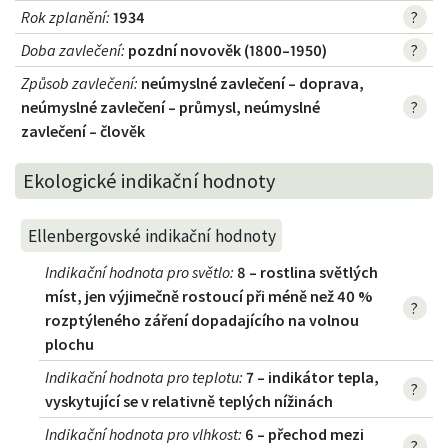
Rok zplanění
:
1934
?
Doba zavlečení
:
pozdní novověk (1800–1950)
?
Způsob zavlečení
:
neúmyslné zavlečení – doprava,
neúmyslné zavlečení – průmysl, neúmyslné
?
zavlečení – člověk
Ekologické indikační hodnoty
Ellenbergovské indikační hodnoty
Indikační hodnota pro světlo
:
8 – rostlina světlých
míst, jen výjimečně rostoucí při méně než 40 %
?
rozptýleného záření dopadajícího na volnou
plochu
Indikační hodnota pro teplotu
:
7 – indikátor tepla,
?
vyskytující se v relativně teplých nížinách
Indikační hodnota pro vlhkost
:
6 – přechod mezi
?