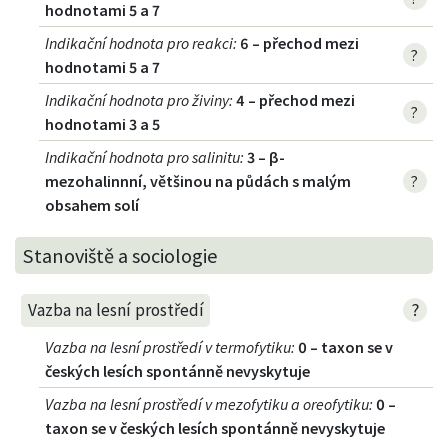
hodnotami 5 a 7
Indikační hodnota pro reakci
:
6 – přechod mezi
?
hodnotami 5 a 7
Indikační hodnota pro živiny
:
4 – přechod mezi
?
hodnotami 3 a 5
Indikační hodnota pro salinitu
:
3 – β-
mezohalinnní, většinou na půdách s malým
?
obsahem solí
Stanoviště a sociologie
?
Vazba na lesní prostředí
Vazba na lesní prostředí v termofytiku
:
0 – taxon se v
českých lesích spontánně nevyskytuje
Vazba na lesní prostředí v mezofytiku a oreofytiku
:
0 –
taxon se v českých lesích spontánně nevyskytuje