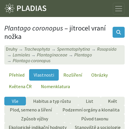
Plantago coronopus
– jitrocel vraní
nožka
Druhy
Tracheophyta
Spermatophytina
Rosopsida
Lamiales
Plantaginaceae
Plantago
Plantago coronopus
Přehled
Vlastnosti
Rozšíření
Obrázky
Květena ČR
Nomenklatura
Vše
Habitus a typ růstu
List
Květ
Plod, semeno a šíření
Podzemní orgány a klonalita
Způsob výživy
Původ taxonu
Ekologické indikační hodnoty
Stanoviště a sociologie