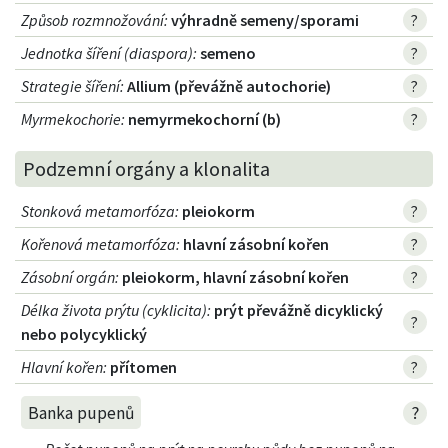
Způsob rozmnožování
:
výhradně semeny/sporami
?
Jednotka šíření (diaspora)
:
semeno
?
Strategie šíření
:
Allium (převážně autochorie)
?
Myrmekochorie
:
nemyrmekochorní (b)
?
Podzemní orgány a klonalita
Stonková metamorfóza
:
pleiokorm
?
Kořenová metamorfóza
:
hlavní zásobní kořen
?
Zásobní orgán
:
pleiokorm, hlavní zásobní kořen
?
Délka života prýtu (cyklicita)
:
prýt převážně dicyklický
?
nebo polycyklický
Hlavní kořen
:
přítomen
?
?
Banka pupenů