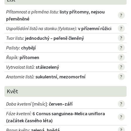
Přítomnost a přeměna listu
:
listy přítomny, nejsou
?
přeměněné
Uspořádání listů na stonku (fylotaxe)
:
v přízemní růžici
?
Tvar listu
:
jednoduchý – peřeně členěný
?
Palisty
:
chybějí
?
Řapík
:
přítomen
?
Vytrvalost listů
:
stálezelený
?
Anatomie listů
:
sukulentní, mezomorfní
?
Květ
Doba kvetení
[měsíc]:
červen–září
?
Fáze kvetení
:
6 Cornus sanguinea-Melica uniflora
?
(začátek časného léta)
Barva květu
:
zelená, hnědá
?