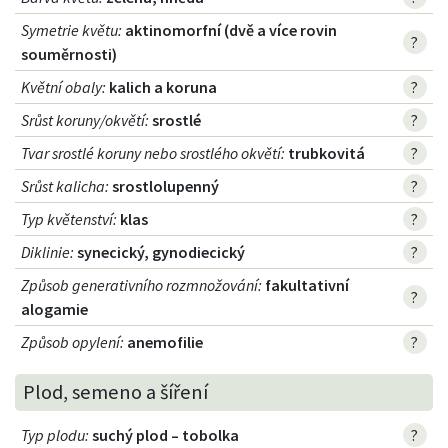
Symetrie květu
:
aktinomorfní (dvě a více rovin
?
souměrnosti)
Květní obaly
:
kalich a koruna
?
Srůst koruny/okvětí
:
srostlé
?
Tvar srostlé koruny nebo srostlého okvětí
:
trubkovitá
?
Srůst kalicha
:
srostlolupenný
?
Typ květenství
:
klas
?
Diklinie
:
synecický, gynodiecický
?
Způsob generativního rozmnožování
:
fakultativní
?
alogamie
Způsob opylení
:
anemofilie
?
Plod, semeno a šíření
Typ plodu
:
suchý plod – tobolka
?