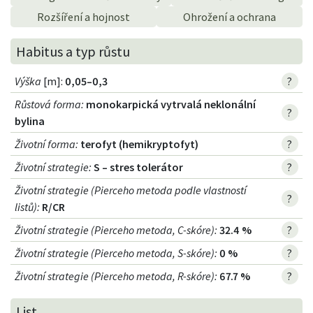
Rozšíření a hojnost
Ohrožení a ochrana
Habitus a typ růstu
Výška
[m]:
0,05–0,3
?
Růstová forma
:
monokarpická vytrvalá neklonální
?
bylina
Životní forma
:
terofyt (hemikryptofyt)
?
Životní strategie
:
S – stres tolerátor
?
Životní strategie (Pierceho metoda podle vlastností
?
listů)
:
R/CR
Životní strategie (Pierceho metoda, C-skóre)
:
32.4 %
?
Životní strategie (Pierceho metoda, S-skóre)
:
0 %
?
Životní strategie (Pierceho metoda, R-skóre)
:
67.7 %
?
List