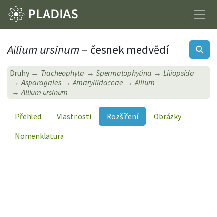
Allium ursinum
– česnek medvědí
Druhy
Tracheophyta
Spermatophytina
Liliopsida
Asparagales
Amaryllidaceae
Allium
Allium ursinum
Přehled
Vlastnosti
Rozšíření
Obrázky
Nomenklatura